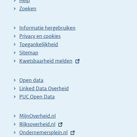
Help
Zoeken
Informatie hergebruiken
Privacy en cookies
Toegankelijkheid
Sitemap
E
Kwetsbaarheid melden
x
t
Open data
e
Linked Data Overheid
r
PUC Open Data
n
e
MijnOverheid.nl
l
E
Rijksoverheid.nl
i
x
E
Ondernemersplein.nl
n