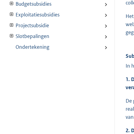
col
Budgetsubsidies
Exploitatiesubsidies
Het
wel
Projectsubsidie
geg
Slotbepalingen
Ondertekening
Sub
In 
1. 
ver
De 
rea
van
2. 