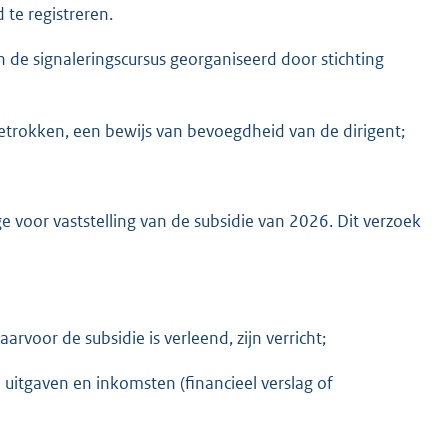
 te registreren.
x
t
 de signaleringscursus georganiseerd door stichting
e
r
n
getrokken, een bewijs van bevoegdheid van de dirigent;
e
l
i
ge voor vaststelling van de subsidie van 2026. Dit verzoek
n
k
:
aarvoor de subsidie is verleend, zijn verricht;
 uitgaven en inkomsten (financieel verslag of