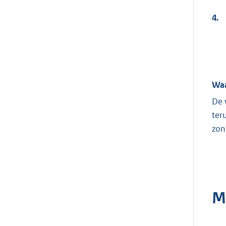
4.
Waa
De 
ter
zon
M