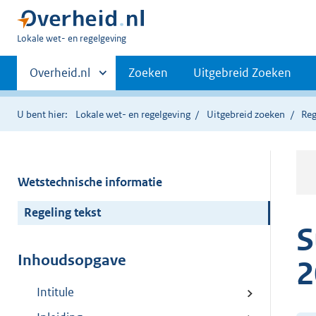
U
Lokale wet- en regelgeving
bent
Primaire
hier:
Andere
Overheid.nl
Zoeken
Uitgebreid Zoeken
sites
navigatie
binnen
U bent hier:
Lokale wet- en regelgeving
Uitgebreid zoeken
Reg
Wetstechnische informatie
Regeling tekst
S
Inhoudsopgave
2
Intitule