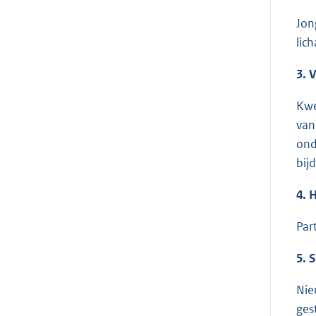
Jon
lic
3. 
Kwe
van
ond
bij
4. 
Par
5. 
Nie
ges