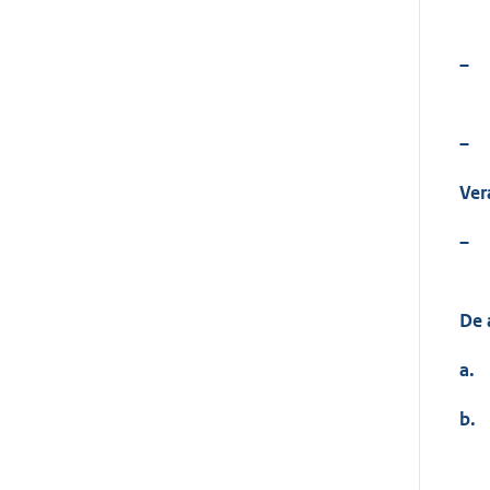
–
–
Ver
–
De 
a.
b.