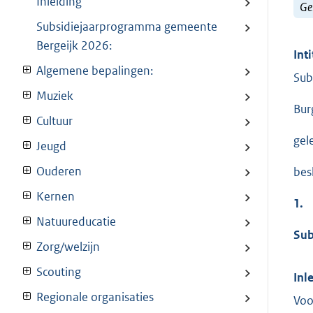
Inleiding
Ge
Subsidiejaarprogramma gemeente
Bergeijk 2026:
Inti
Algemene bepalingen:
Sub
Muziek
Bur
Cultuur
gel
Jeugd
Ouderen
besl
Kernen
1.
Natuureducatie
Sub
Zorg/welzijn
Scouting
Inl
Regionale organisaties
Voo