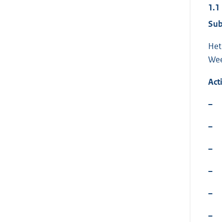
1.1
Sub
Het
Wee
Act
–
–
–
–
–
–