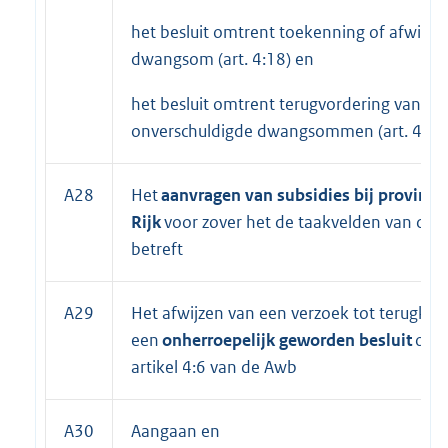
het besluit omtrent toekenning of afwijzi
dwangsom (art. 4:18) en
het besluit omtrent terugvordering van
onverschuldigde dwangsommen (art. 4:20)
A28
Het
aanvragen van subsidies bij provinci
Rijk
voor zover het de taakvelden van de a
betreft
A29
Het afwijzen van een verzoek tot terugko
een
onherroepelijk geworden besluit
op g
artikel 4:6 van de Awb
A30
Aangaan en