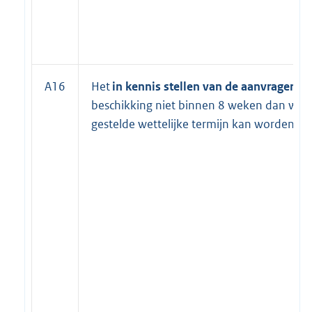
A16
Het
in kennis stellen van de aanvrager
, i
beschikking niet binnen 8 weken dan wel 
gestelde wettelijke termijn kan worden g