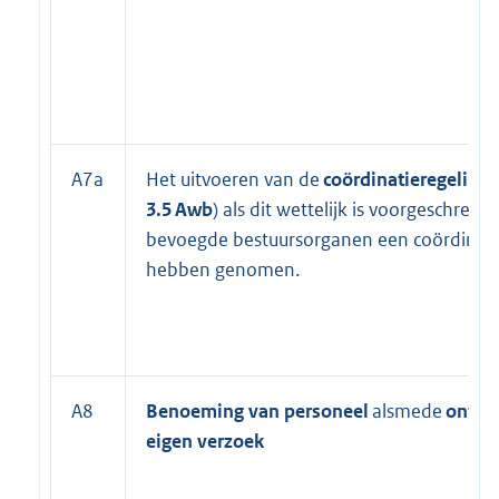
A7a
Het uitvoeren van de
coördinatieregeling 
3.5
Awb
) als dit wettelijk is voorgeschreve
bevoegde bestuursorganen een coördinati
hebben genomen.
A8
Benoeming van personeel
alsmede
ontsl
eigen verzoek