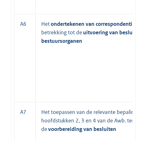
A6
Het
ondertekenen van correspondentie
m
betrekking tot de
uitvoering van besluite
bestuursorganen
A7
Het toepassen van de relevante bepalinge
hoofdstukken 2, 3 en 4 van de Awb. ter za
de
voorbereiding van besluiten