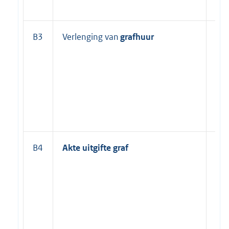
B3
Verlenging van
grafhuur
Ma
B4
Akte uitgifte graf
Ma