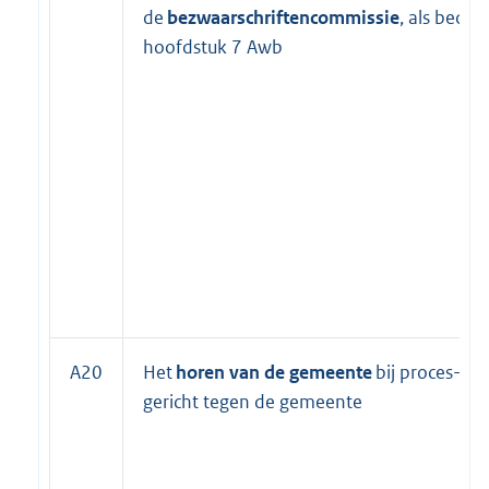
de
bezwaarschriftencommissie
, als bedoe
hoofdstuk 7 Awb
A20
Het
horen van de gemeente
bij proces-ver
gericht tegen de gemeente