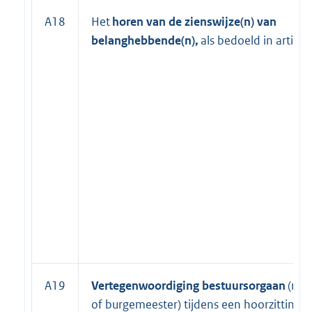
A18
Het
horen van de zienswijze(n) van
belanghebbende(n),
als bedoeld in artike
A19
Vertegenwoordiging bestuursorgaan
(raad
of burgemeester) tijdens een hoorzitting v