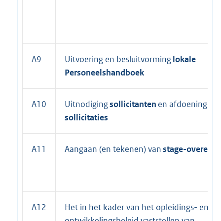
A9
Uitvoering en besluitvorming
lokale
Personeelshandboek
A10
Uitnodiging
sollicitanten
en afdoening
sp
sollicitaties
A11
Aangaan (en tekenen) van
stage-overeen
A12
Het in het kader van het opleidings- en
ontwikkelingsbeleid vaststellen van