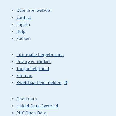
Over deze website
Contact
English
Help
Zoeken
Informatie hergebruiken
Privacy en cookies
Toegankelijkheid
Sitemap
E
Kwetsbaarheid melden
x
t
Open data
e
Linked Data Overheid
r
PUC Open Data