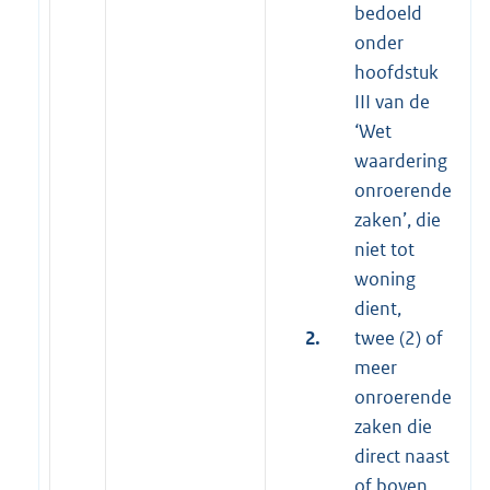
bedoeld
onder
hoofdstuk
III van de
‘Wet
waardering
onroerende
zaken’, die
niet tot
woning
dient,
2.
twee (2) of
meer
onroerende
zaken die
direct naast
of boven