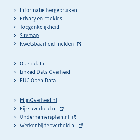
Informatie hergebruiken
Privacy en cookies
Toegankelijkheid
Sitemap
E
Kwetsbaarheid melden
x
t
Open data
e
Linked Data Overheid
r
PUC Open Data
n
e
MijnOverheid.nl
l
E
Rijksoverheid.nl
i
x
E
Ondernemersplein.nl
n
t
x
E
Werkenbijdeoverheid.nl
k
e
t
x
: