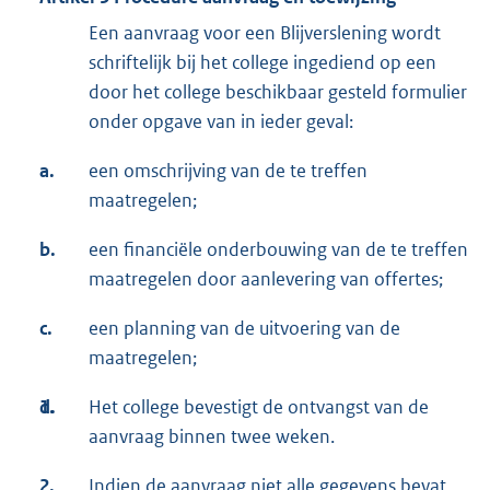
Een aanvraag voor een Blijverslening wordt
schriftelijk bij het college ingediend op een
door het college beschikbaar gesteld formulier
onder opgave van in ieder geval:
a.
een omschrijving van de te treffen
maatregelen;
b.
een financiële onderbouwing van de te treffen
maatregelen door aanlevering van offertes;
c.
een planning van de uitvoering van de
maatregelen;
d.
1.
Het college bevestigt de ontvangst van de
aanvraag binnen twee weken.
2.
Indien de aanvraag niet alle gegevens bevat