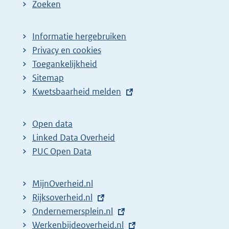
Zoeken
Informatie hergebruiken
Privacy en cookies
Toegankelijkheid
Sitemap
E
Kwetsbaarheid melden
x
t
Open data
e
Linked Data Overheid
r
PUC Open Data
n
e
MijnOverheid.nl
l
E
Rijksoverheid.nl
i
x
E
Ondernemersplein.nl
n
t
x
E
Werkenbijdeoverheid.nl