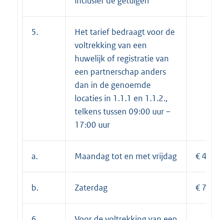
inclusief de getuigen
5.
Het tarief bedraagt voor de
voltrekking van een
huwelijk of registratie van
een partnerschap anders
dan in de genoemde
locaties in 1.1.1 en 1.1.2.,
telkens tussen 09:00 uur –
17:00 uur
a.
Maandag tot en met vrijdag
€ 478
b.
Zaterdag
€ 749
6.
Voor de voltrekking van een