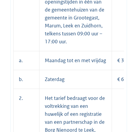
openingstijden in één van
de gemeentehuizen van de
gemeente in Grootegast,
Marum, Leek en Zuidhorn,
telkens tussen 09:00 uur –
17:00 uur.
a.
Maandag tot en met vrijdag
€ 385
b.
Zaterdag
€ 678
2.
Het tarief bedraagt voor de
voltrekking van een
huwelijk of een registratie
van een partnerschap in de
Borg Nienoord te Leek,