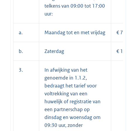
telkens van 09:00 tot 17:00
uur:
a.
Maandag tot en met vrijdag
€ 745
b.
Zaterdag
€ 1.07
3.
In afwijking van het
genoemde in 1.1.2,
bedraagt het tarief voor
voltrekking van een
huwelijk of registratie van
een partnerschap op
dinsdag en woensdag om
09:30 uur, zonder