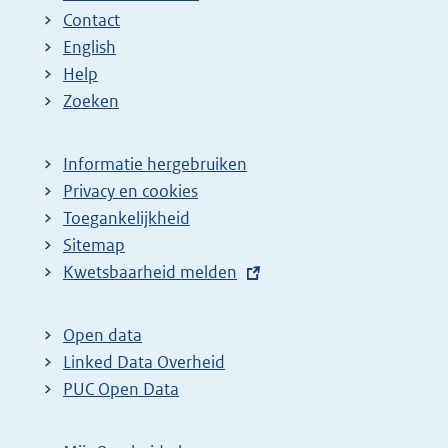
Contact
English
Help
Zoeken
Informatie hergebruiken
Privacy en cookies
Toegankelijkheid
Sitemap
E
Kwetsbaarheid melden
x
t
Open data
e
Linked Data Overheid
r
PUC Open Data
n
e