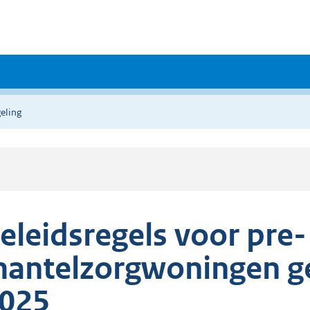
eling
eleidsregels voor pre-
antelzorgwoningen g
025