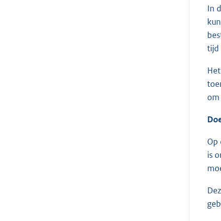
In 
kun
bes
tijd
Het
toe
om 
Doe
Op 
is 
moe
Dez
geb