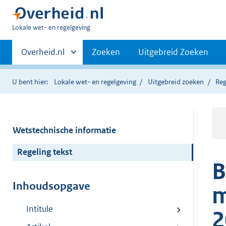
U
Lokale wet- en regelgeving
bent
Primaire
hier:
Andere
Overheid.nl
Zoeken
Uitgebreid Zoeken
sites
navigatie
binnen
U bent hier:
Lokale wet- en regelgeving
Uitgebreid zoeken
Reg
Wetstechnische informatie
Regeling tekst
B
Inhoudsopgave
m
Intitule
2