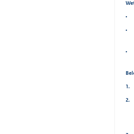
Wet
•
•
•
Bel
1.
2.