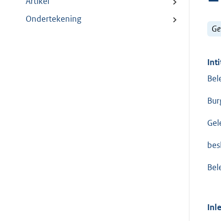
Artikel
Ondertekening
Ge
Inti
Bel
Bur
Gel
bes
Bel
Inl