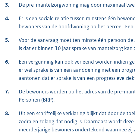
3.
De pre-mantelzorgwoning mag door maximaal tw
4.
Er is een sociale relatie tussen minstens één bew
bewoners van de hoofdwoning op het perceel. Een 
5.
Voor de aanvraag moet ten minste één persoon de 
is dat er binnen 10 jaar sprake van mantelzorg kan z
6.
Een vergunning kan ook verleend worden indien ge
er wel sprake is van een aandoening met een progre
aantonen dat er sprake is van een progressieve ziekt
7.
De bewoners worden op het adres van de pre-mante
Personen (BRP).
8.
Uit een schriftelijke verklaring blijkt dat door de 
zodra en zolang dat nodig is. Daarnaast wordt deze
meerderjarige bewoners ondertekend waarmee zij