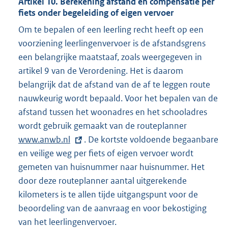
Artikel 10. Berekening afstand en compensatie per
fiets onder begeleiding of eigen vervoer
Om te bepalen of een leerling recht heeft op een
voorziening leerlingenvervoer is de afstandsgrens
een belangrijke maatstaaf, zoals weergegeven in
artikel 9 van de Verordening. Het is daarom
belangrijk dat de afstand van de af te leggen route
nauwkeurig wordt bepaald. Voor het bepalen van de
afstand tussen het woonadres en het schooladres
wordt gebruik gemaakt van de routeplanner
E
www.anwb.nl
. De kortste voldoende begaanbare
x
en veilige weg per fiets of eigen vervoer wordt
t
gemeten van huisnummer naar huisnummer. Het
e
door deze routeplanner aantal uitgerekende
r
kilometers is te allen tijde uitgangspunt voor de
n
beoordeling van de aanvraag en voor bekostiging
e
van het leerlingenvervoer.
l