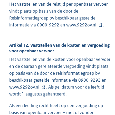
Het vaststellen van de reistijd per openbaar vervoer
vindt plaats op basis van de door de
Reisinformatiegroep bv beschikbaar gestelde
informatie via 0900-9292 en
E
www.9292ov.nl
.
x
t
Artikel 12. Vaststellen van de kosten en vergoeding
e
voor openbaar vervoer
r
Het vaststellen van de kosten voor openbaar vervoer
n
en de daaraan gerelateerde vergoeding vindt plaats
e
op basis van de door de reisinformatiegroep bv
l
beschikbaar gestelde informatie via 0900-9292 en
E
i
www.9292ov.nl
. Als peildatum voor de leeftijd
x
n
wordt 1 augustus gehanteerd.
t
k
e
:
Als een leerling recht heeft op een vergoeding op
r
basis van openbaar vervoer – met of zonder
n