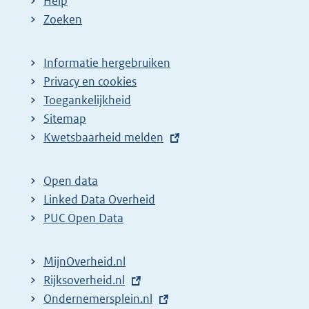
Help
Zoeken
Informatie hergebruiken
Privacy en cookies
Toegankelijkheid
Sitemap
E
Kwetsbaarheid melden
x
t
Open data
e
Linked Data Overheid
r
PUC Open Data
n
e
MijnOverheid.nl
l
E
Rijksoverheid.nl
i
x
E
Ondernemersplein.nl
n