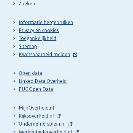
Zoeken
Informatie hergebruiken
Privacy en cookies
Toegankelijkheid
Sitemap
E
Kwetsbaarheid melden
x
t
Open data
e
Linked Data Overheid
r
PUC Open Data
n
e
MijnOverheid.nl
l
E
Rijksoverheid.nl
i
x
E
Ondernemersplein.nl
n
t
x
E
Werkenbijdeoverheid.nl