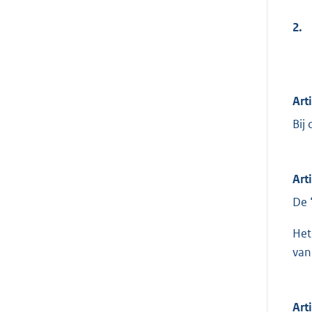
2.
Art
Bij
Art
De 
Het
van
Art