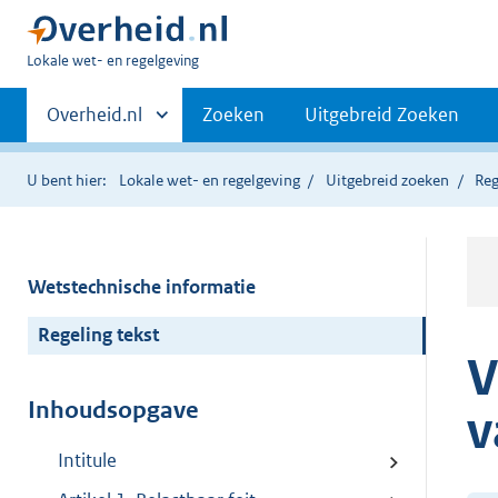
U
Lokale wet- en regelgeving
bent
Primaire
hier:
Andere
Overheid.nl
Zoeken
Uitgebreid Zoeken
sites
navigatie
binnen
U bent hier:
Lokale wet- en regelgeving
Uitgebreid zoeken
Reg
Wetstechnische informatie
Regeling tekst
V
Inhoudsopgave
v
Intitule