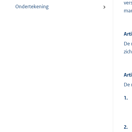
ver
Ondertekening
mar
Art
De 
zic
Art
De 
1.
2.