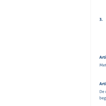
3.
Art
Met
Art
De 
beg