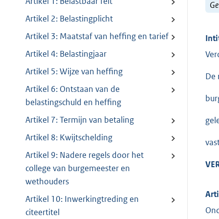
Artikel 1: Belastbaar feit
Ge
Artikel 2: Belastingplicht
Artikel 3: Maatstaf van heffing en tarief
Inti
Artikel 4: Belastingjaar
Ver
Artikel 5: Wijze van heffing
De 
Artikel 6: Ontstaan van de
bur
belastingschuld en heffing
Artikel 7: Termijn van betaling
gel
Artikel 8: Kwijtschelding
vas
Artikel 9: Nadere regels door het
VE
college van burgemeester en
wethouders
Art
Artikel 10: Inwerkingtreding en
Ond
citeertitel