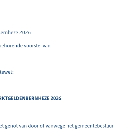
 Bernheze 2026
jbehorende voorstel van
ntewet;
ARKTGELDEN
BERNHEZE 2026
et genot van door of vanwege het gemeentebestuur