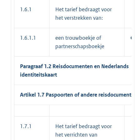
1.6.1
Het tarief bedraagt voor
het verstrekken van:
1.6.1.1
een trouwboekje of
€ 5
partnerschapsboekje
Paragraaf 1.2 Reisdocumenten en Nederlands
identiteitskaart
Artikel 1.7 Paspoorten of andere reisdocumenten
1.7.1
Het tarief bedraagt voor
het verrichten van