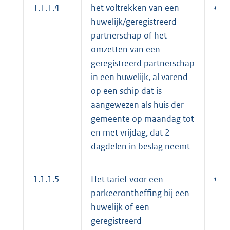
1.1.1.4
het voltrekken van een
€ 7
huwelijk/geregistreerd
partnerschap of het
omzetten van een
geregistreerd partnerschap
in een huwelijk, al varend
op een schip dat is
aangewezen als huis der
gemeente op maandag tot
en met vrijdag, dat 2
dagdelen in beslag neemt
1.1.1.5
Het tarief voor een
€ 3
parkeerontheffing bij een
huwelijk of een
geregistreerd