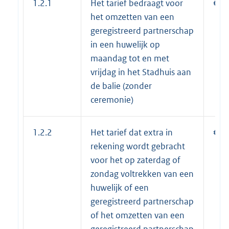
1.2.1
Het tarief bedraagt voor
€ 1
het omzetten van een
geregistreerd partnerschap
in een huwelijk op
maandag tot en met
vrijdag in het Stadhuis aan
de balie (zonder
ceremonie)
1.2.2
Het tarief dat extra in
€ 8
rekening wordt gebracht
voor het op zaterdag of
zondag voltrekken van een
huwelijk of een
geregistreerd partnerschap
of het omzetten van een
geregistreerd partnerschap