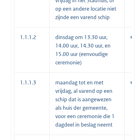
vrijdag in het Stadhuis, of
op een andere locatie niet
zijnde een varend schip
1.1.1.2
dinsdag om 13.30 uur,
€ 1
14.00 uur, 14.30 uur, en
15.00 uur (eenvoudige
ceremonie)
1.1.1.3
maandag tot en met
€ 5
vrijdag, al varend op een
schip dat is aangewezen
als huis der gemeente,
voor een ceremonie die 1
dagdeel in beslag neemt