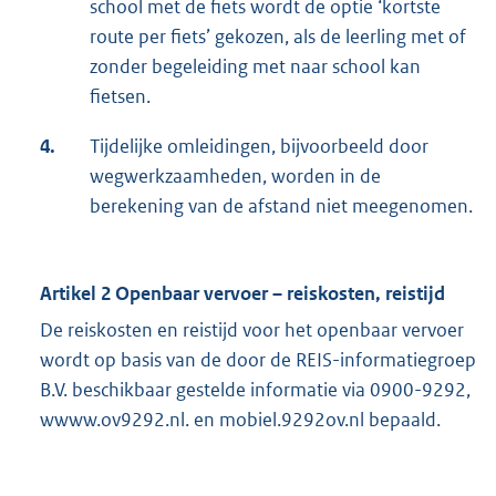
school met de fiets wordt de optie ‘kortste
i
route per fiets’ gekozen, als de leerling met of
n
zonder begeleiding met naar school kan
k
fietsen.
:
4.
Tijdelijke omleidingen, bijvoorbeeld door
wegwerkzaamheden, worden in de
berekening van de afstand niet meegenomen.
Artikel 2 Openbaar vervoer – reiskosten, reistijd
De reiskosten en reistijd voor het openbaar vervoer
wordt op basis van de door de REIS-informatiegroep
B.V. beschikbaar gestelde informatie via 0900-9292,
wwww.ov9292.nl. en mobiel.9292ov.nl bepaald.