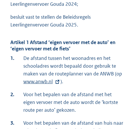
Leerlingenvervoer Gouda 2024;
besluit vast te stellen de Beleidsregels
Leerlingenvervoer Gouda 2025.
Artikel 1 Afstand ‘eigen vervoer met de auto’ en
‘eigen vervoer met de fiets’
1.
De afstand tussen het woonadres en het
schooladres wordt bepaald door gebruik te
maken van de routeplanner van de ANWB (op
E
www.anwb.nl
).
x
t
2.
Voor het bepalen van de afstand met het
e
eigen vervoer met de auto wordt de ‘kortste
r
route per auto’ gekozen.
n
e
3.
Voor het bepalen van de afstand van huis naar
l