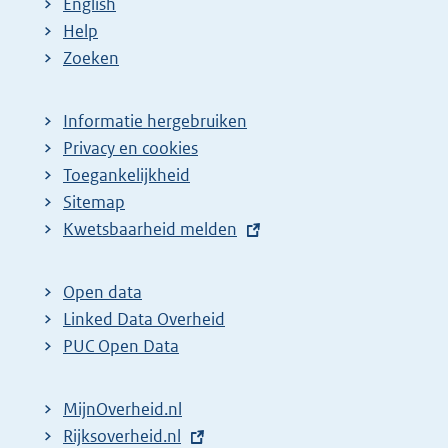
English
Help
Zoeken
Informatie hergebruiken
Privacy en cookies
Toegankelijkheid
Sitemap
E
Kwetsbaarheid melden
x
t
Open data
e
Linked Data Overheid
r
PUC Open Data
n
e
MijnOverheid.nl
l
E
Rijksoverheid.nl
i