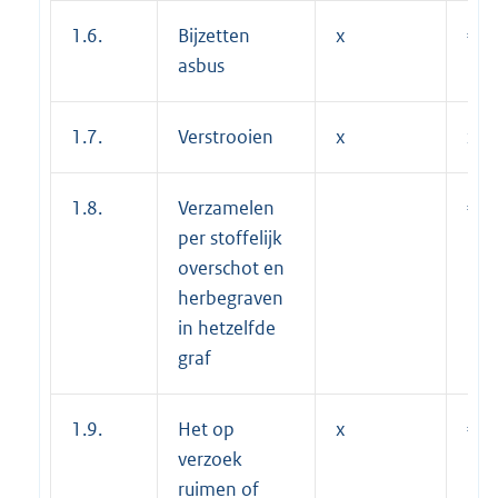
1.6.
Bijzetten
x
€ 2
asbus
1.7.
Verstrooien
x
x
1.8.
Verzamelen
€ 6
per stoffelijk
overschot en
herbegraven
in hetzelfde
graf
1.9.
Het op
x
€ 1
verzoek
ruimen of