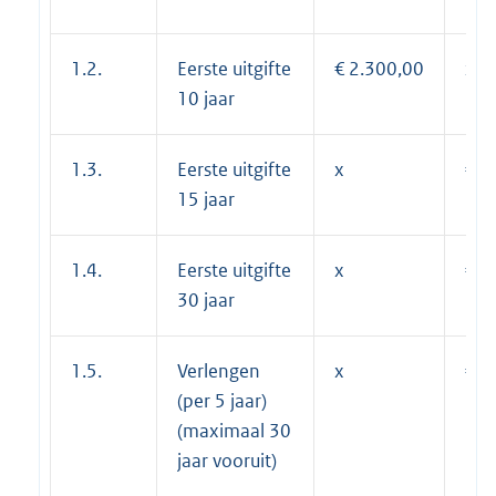
1.2.
Eerste uitgifte
€ 2.300,00
x
10 jaar
1.3.
Eerste uitgifte
x
€ 4
15 jaar
1.4.
Eerste uitgifte
x
€ 7
30 jaar
1.5.
Verlengen
x
€ 1
(per 5 jaar)
(maximaal 30
jaar vooruit)