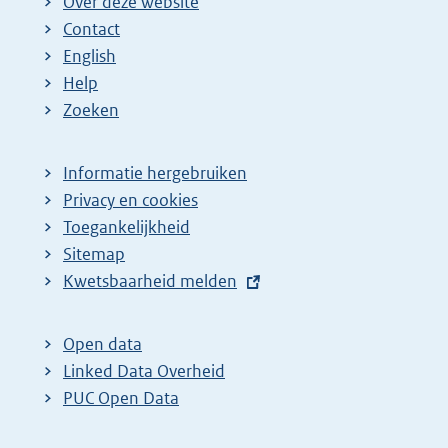
Over deze website
Contact
English
Help
Zoeken
Informatie hergebruiken
Privacy en cookies
Toegankelijkheid
Sitemap
E
Kwetsbaarheid melden
x
t
Open data
e
Linked Data Overheid
r
PUC Open Data
n
e