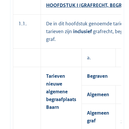
HOOFDSTUK I (GRAFRECHT, BEGRA
1.1.
De in dit hoofdstuk genoemde tarieve
tarieven zijn
inclusief
grafrecht, begra
graf.
a.
b.
Tarieven
Begraven
nieuwe
algemene
Algemeen
Par
begraafplaats
Baarn
Algemeen
Par
graf
gra