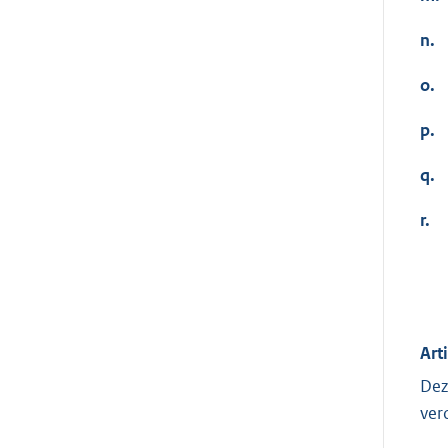
n.
o.
p.
q.
r.
Art
Dez
ver