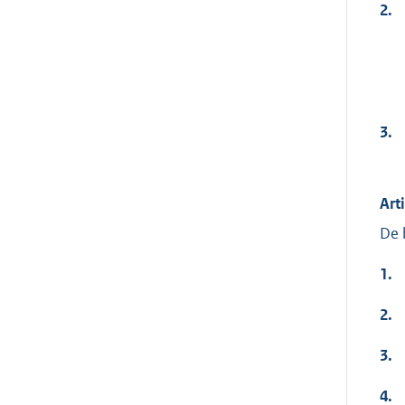
2.
3.
Art
De 
1.
2.
3.
4.