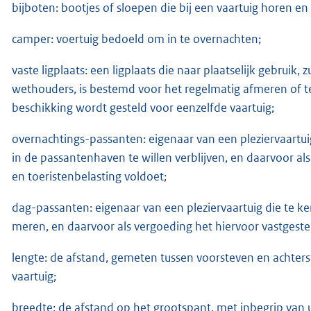
bijboten: bootjes of sloepen die bij een vaartuig horen e
camper: voertuig bedoeld om in te overnachten;
vaste ligplaats: een ligplaats die naar plaatselijk gebruik
wethouders, is bestemd voor het regelmatig afmeren of t
beschikking wordt gesteld voor eenzelfde vaartuig;
overnachtings-passanten: eigenaar van een pleziervaartui
in de passantenhaven te willen verblijven, en daarvoor als
en toeristenbelasting voldoet;
dag-passanten: eigenaar van een pleziervaartuig die te k
meren, en daarvoor als vergoeding het hiervoor vastgestel
lengte: de afstand, gemeten tussen voorsteven en achters
vaartuig;
breedte: de afstand op het grootspant, met inbegrip van u