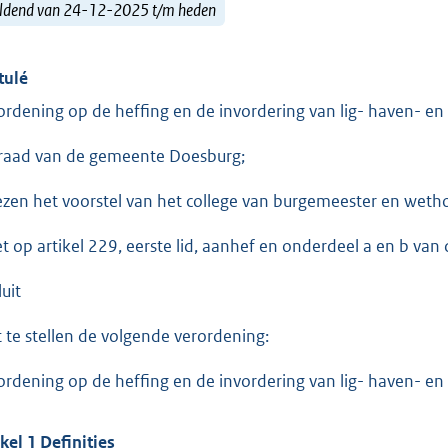
ldend van 24-12-2025 t/m heden
tulé
ordening op de heffing en de invordering van lig- haven- e
raad van de gemeente Doesburg;
ezen het voorstel van het college van burgemeester en wet
et op artikel 229, eerste lid, aanhef en onderdeel a en b v
uit
t te stellen de volgende verordening:
ordening op de heffing en de invordering van lig- haven- e
ikel 1 Definities