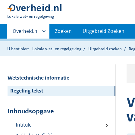
U
Lokale wet- en regelgeving
bent
Primaire
hier:
Andere
Overheid.nl
Zoeken
Uitgebreid Zoeken
sites
navigatie
binnen
U bent hier:
Lokale wet- en regelgeving
Uitgebreid zoeken
Reg
Wetstechnische informatie
Regeling tekst
V
Inhoudsopgave
v
Intitule