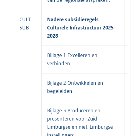
CULT
Nadere subsidieregels
SUB
Culturele Infrastructuur 2025-
2028
Bijlage 1 Excelleren en
31
verbinden
20
Bijlage 2 Ontwikkelen en
31
begeleiden
20
Bijlage 3 Produceren en
31
presenteren voor Zuid-
20
Limburgse en niet-Limburgse
instellingen: