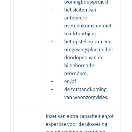
woningbouwproject;
-
het sluiten van
anterieure
overeenkomsten met
marktpartijen;
-
het opstellen van een
omgevingsplan en het
doorlopen van de
bijbehorende
procedure;
-
en/of
-
de totstandkoming
van woonzorgvisies.
Inzet van extra capaciteit en/of
31
expertise voor de uitvoering
20
van de regionale afspraken.