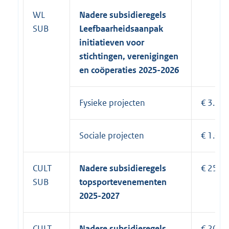
WL
Nadere subsidieregels
SUB
Leefbaarheidsaanpak
initiatieven voor
stichtingen, verenigingen
en coöperaties 2025-2026
Fysieke projecten
€ 3.90
Sociale projecten
€ 1.04
CULT
Nadere subsidieregels
€ 250.
SUB
topsportevenementen
2025-2027
CULT
Nadere subsidieregels
€ 200.