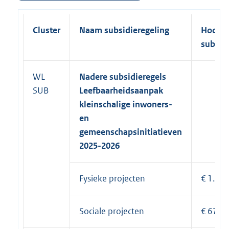
Cluster
Naam subsidieregeling
Hoogt
subsid
WL
Nadere subsidieregels
SUB
Leefbaarheidsaanpak
kleinschalige inwoners-
en
gemeenschapsinitiatieven
2025-2026
Fysieke projecten
€ 1.10
Sociale projecten
€ 670.