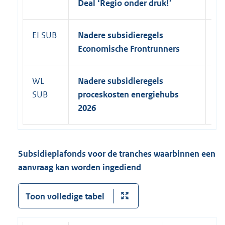
Deal ‘Regio onder druk!’
20
EI SUB
Nadere subsidieregels
8 
Economische Frontrunners
WL
Nadere subsidieregels
31
SUB
proceskosten energiehubs
20
2026
Subsidieplafonds voor de tranches waarbinnen een
aanvraag kan worden ingediend
Toon volledige tabel