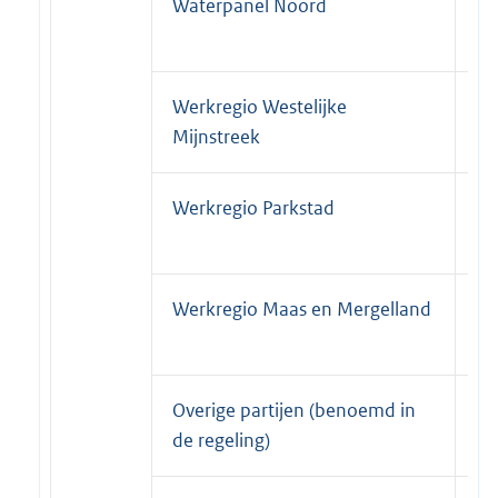
Waterpanel Noord
31
20
Werkregio Westelijke
31
Mijnstreek
20
Werkregio Parkstad
31
20
Werkregio Maas en Mergelland
31
20
Overige partijen (benoemd in
31
de regeling)
20