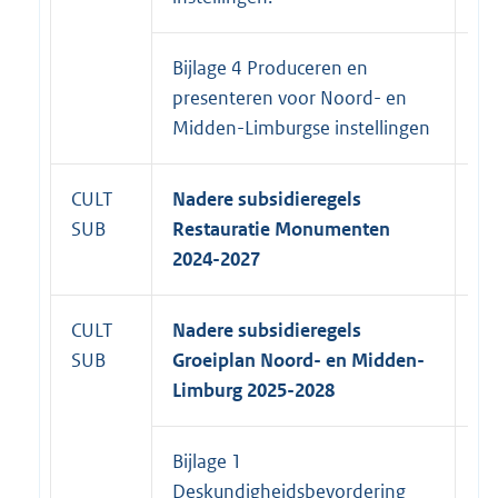
Bijlage 4 Produceren en
31
presenteren voor Noord- en
20
Midden-Limburgse instellingen
CULT
Nadere subsidieregels
31
SUB
Restauratie Monumenten
20
2024-2027
CULT
Nadere subsidieregels
SUB
Groeiplan Noord- en Midden-
Limburg 2025-2028
Bijlage 1
31
Deskundigheidsbevordering
20