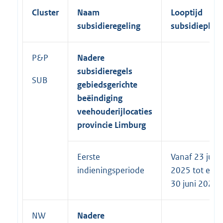
Cluster
Naam
Looptijd
subsidieregeling
subsidieplaf
P&P
Nadere
subsidieregels
SUB
gebiedsgerichte
beëindiging
veehouderijlocaties
provincie Limburg
Eerste
Vanaf 23 juni
indieningsperiode
2025 tot en 
30 juni 2025
NW
Nadere