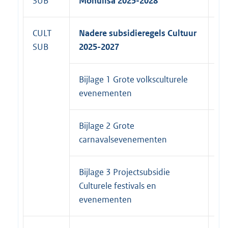
SUB
Monulisa 2025-2028
20
CULT
Nadere subsidieregels Cultuur
SUB
2025-2027
Bijlage 1 Grote volksculturele
31
evenementen
20
Bijlage 2 Grote
31
carnavalsevenementen
20
Bijlage 3 Projectsubsidie
31
Culturele festivals en
20
evenementen