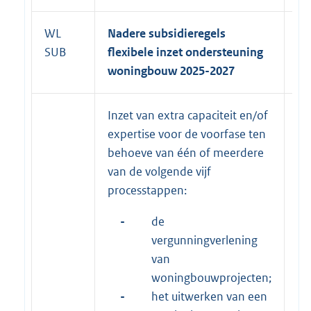
WL
Nadere subsidieregels
SUB
flexibele inzet ondersteuning
woningbouw 2025-2027
Inzet van extra capaciteit en/of
31
expertise voor de voorfase ten
20
behoeve van één of meerdere
van de volgende vijf
processtappen:
-
de
vergunningverlening
van
woningbouwprojecten;
-
het uitwerken van een