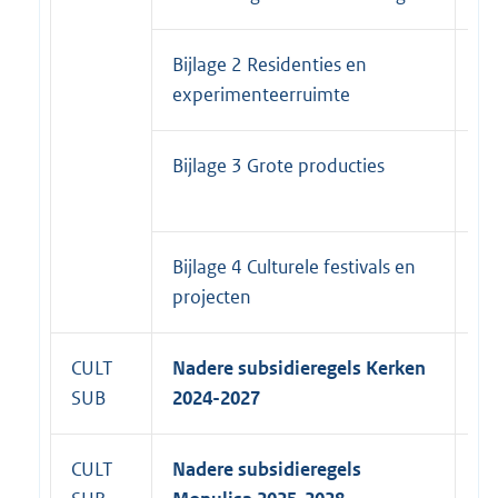
Bijlage 2 Residenties en
31
experimenteerruimte
20
Bijlage 3 Grote producties
31
20
Bijlage 4 Culturele festivals en
31
projecten
20
CULT
Nadere subsidieregels Kerken
31
SUB
2024-2027
20
CULT
Nadere subsidieregels
31