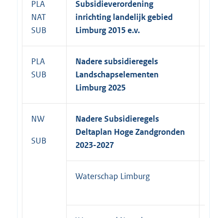
PLA
Subsidieverordening
NAT
inrichting landelijk gebied
SUB
Limburg 2015 e.v.
PLA
Nadere subsidieregels
31
SUB
Landschapselementen
Limburg 2025
NW
Nadere Subsidieregels
Deltaplan Hoge Zandgronden
SUB
2023-2027
Waterschap Limburg
31
20