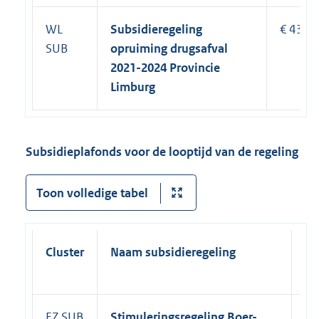
WL
Subsidieregeling
€ 437.
SUB
opruiming drugsafval
2021-2024 Provincie
Limburg
Subsidieplafonds voor de looptijd van de regeling
Toon volledige tabel
Cluster
Naam subsidieregeling
Ei
su
EZ SUB
Stimuleringsregeling
Boer-
15