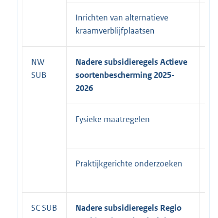
Inrichten van alternatieve
1 
kraamverblijfplaatsen
NW
Nadere subsidieregels Actieve
SUB
soortenbescherming 2025-
2026
Fysieke maatregelen
31
20
Praktijkgerichte onderzoeken
31
20
SC SUB
Nadere subsidieregels Regio
31