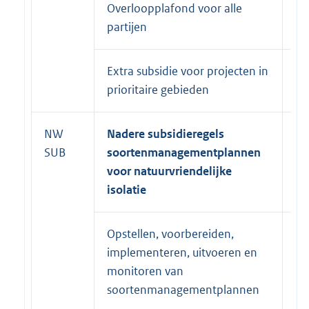
Overloopplafond voor alle
31
partijen
20
Extra subsidie voor projecten in
31
prioritaire gebieden
20
NW
Nadere subsidieregels
SUB
soortenmanagementplannen
voor natuurvriendelijke
isolatie
Opstellen, voorbereiden,
1 
implementeren, uitvoeren en
monitoren van
soortenmanagementplannen