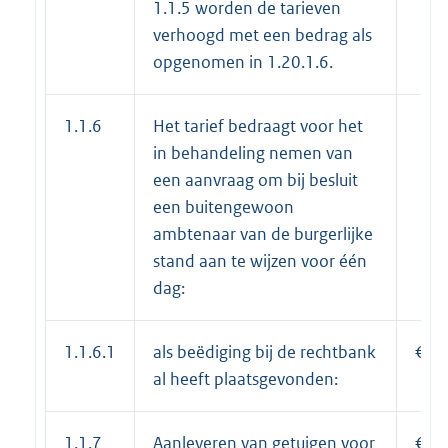
1.1.5 worden de tarieven
verhoogd met een bedrag als
opgenomen in 1.20.1.6.
1.1.6
Het tarief bedraagt voor het
in behandeling nemen van
een aanvraag om bij besluit
een buitengewoon
ambtenaar van de burgerlijke
stand aan te wijzen voor één
dag:
1.1.6.1
als beëdiging bij de rechtbank
€ 1
al heeft plaatsgevonden:
1.1.7
Aanleveren van getuigen voor
€ 24