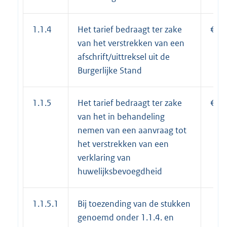
1.1.4
Het tarief bedraagt ter zake
€ 17
van het verstrekken van een
afschrift/uittreksel uit de
Burgerlijke Stand
1.1.5
Het tarief bedraagt ter zake
€ 31
van het in behandeling
nemen van een aanvraag tot
het verstrekken van een
verklaring van
huwelijksbevoegdheid
1.1.5.1
Bij toezending van de stukken
genoemd onder 1.1.4. en