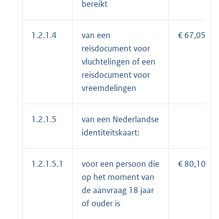
bereikt
1.2.1.4
van een
€ 67,05
reisdocument voor
vluchtelingen of een
reisdocument voor
vreemdelingen
1.2.1.5
van een Nederlandse
identiteitskaart:
1.2.1.5.1
voor een persoon die
€ 80,10
op het moment van
de aanvraag 18 jaar
of ouder is