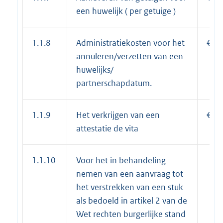
een huwelijk ( per getuige )
1.1.8
Administratiekosten voor het
€ 22
annuleren/verzetten van een
huwelijks/
partnerschapdatum.
1.1.9
Het verkrijgen van een
€ 17
attestatie de vita
1.1.10
Voor het in behandeling
nemen van een aanvraag tot
het verstrekken van een stuk
als bedoeld in artikel 2 van de
Wet rechten burgerlijke stand