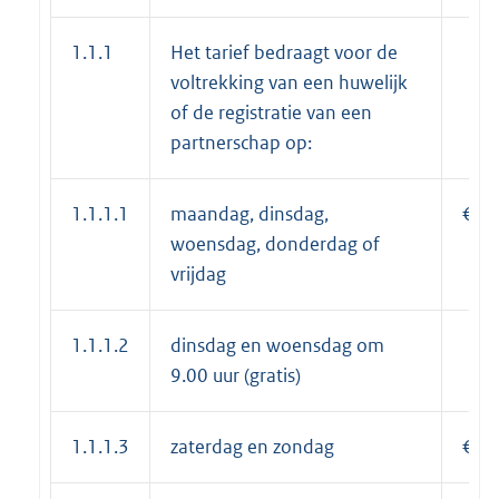
1.1.1
Het tarief bedraagt voor de
voltrekking van een huwelijk
of de registratie van een
partnerschap op:
1.1.1.1
maandag, dinsdag,
€ 3
woensdag, donderdag of
vrijdag
1.1.1.2
dinsdag en woensdag om
9.00 uur (gratis)
1.1.1.3
zaterdag en zondag
€ 5