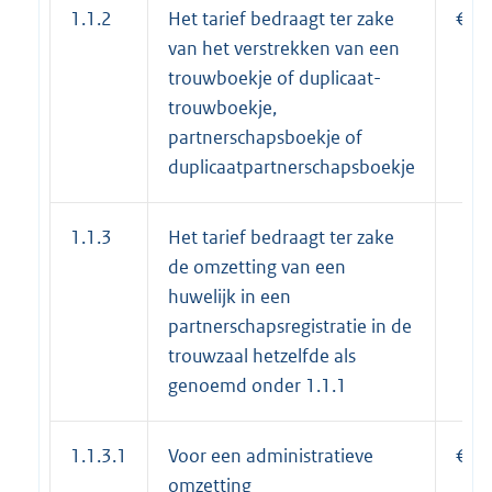
1.1.2
Het tarief bedraagt ter zake
€ 48
van het verstrekken van een
trouwboekje of duplicaat-
trouwboekje,
partnerschapsboekje of
duplicaatpartnerschapsboekje
1.1.3
Het tarief bedraagt ter zake
de omzetting van een
huwelijk in een
partnerschapsregistratie in de
trouwzaal hetzelfde als
genoemd onder 1.1.1
1.1.3.1
Voor een administratieve
€ 17
omzetting