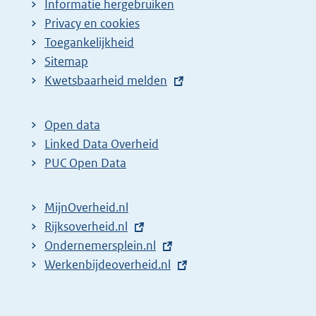
Informatie hergebruiken
Privacy en cookies
Toegankelijkheid
Sitemap
E
Kwetsbaarheid melden
x
t
Open data
e
Linked Data Overheid
r
PUC Open Data
n
e
MijnOverheid.nl
l
E
Rijksoverheid.nl
i
x
E
Ondernemersplein.nl
n
t
x
E
Werkenbijdeoverheid.nl
k
e
t
x
:
r
e
t