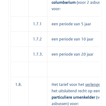
columbarium (
voor 2 asbussen
voor:
1.7.1
een periode van 5 jaar
1.7.2
een periode van 10 jaar
1.7.3.
een periode van 20 jaar
1.8.
Het tarief voor het
verlengen
v
het uitsluitend recht op een
particuliere urnenkelder (
voor
asbussen) voor: