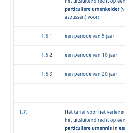
het uitsluitend recht op een
particuliere urnenkelder
(voor
asbussen) voor:
1.6.1
een periode van 5 jaar
1.6.2
een periode van 10 jaar
1.6.3
een periode van 20 jaar
1.7.
Het tarief voor het
verlenen
va
het uitsluitend recht op een
particuliere
urnennis
in een