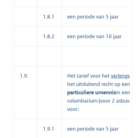
1.8.1
een periode van 5 jaar
1.8.2
een periode van 10 jaar
1.9.
Het tarief voor het
verlengen
v
het uitsluitend recht op een
particuliere
urnennis
in een
columbarium
(
voor 2 asbussen
voor:
1.9.1
een periode van 5 jaar