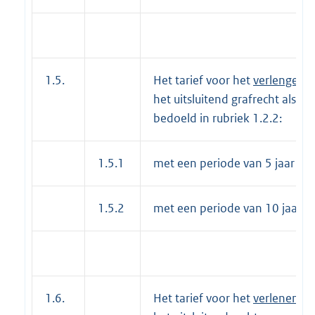
1.5.
Het tarief voor het
verlengen
v
het uitsluitend grafrecht als
bedoeld in rubriek 1.2.2:
1.5.1
met een periode van 5 jaar
1.5.2
met een periode van 10 jaar
1.6.
Het tarief voor het
verlenen
va