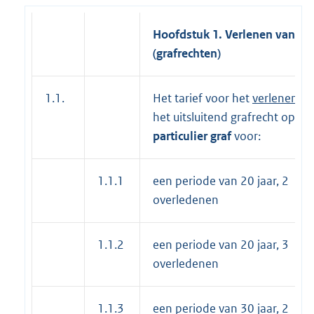
Hoofdstuk 1. Verlenen van
(grafrechten)
1.1.
Het tarief voor het
verlenen
va
het uitsluitend grafrecht op ee
particulier graf
voor:
1.1.1
een periode van 20 jaar, 2
overledenen
1.1.2
een periode van 20 jaar, 3
overledenen
1.1.3
een periode van 30 jaar, 2