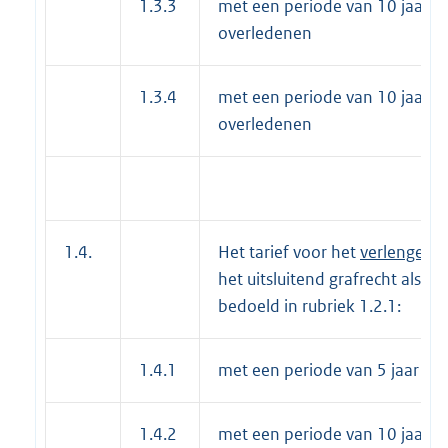
1.3.3
met een periode van 10 jaar, 2
overledenen
1.3.4
met een periode van 10 jaar, 3
overledenen
1.4.
Het tarief voor het
verlengen
v
het uitsluitend grafrecht als
bedoeld in rubriek 1.2.1:
1.4.1
met een periode van 5 jaar
1.4.2
met een periode van 10 jaar