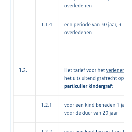
overledenen
1.1.4
een periode van 30 jaar, 3
overledenen
1.2.
Het tarief voor het
verlenen
va
het uitsluitend grafrecht op ee
particulier kindergraf
:
1.2.1
voor een kind beneden 1 jaar,
voor de duur van 20 jaar
1.2.2
voor een kind tussen 1 en 12