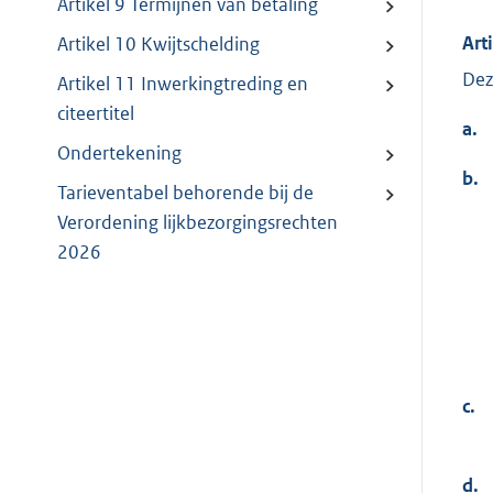
Artikel 9 Termijnen van betaling
Art
Artikel 10 Kwijtschelding
Dez
Artikel 11 Inwerkingtreding en
citeertitel
a.
Ondertekening
b.
Tarieventabel behorende bij de
Verordening lijkbezorgingsrechten
2026
c.
d.