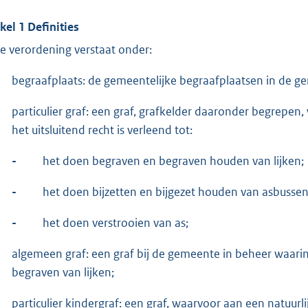
ikel 1 Definities
e verordening verstaat onder:
begraafplaats: de gemeentelijke begraafplaatsen in de g
particulier graf: een graf, grafkelder daaronder begrepen
het uitsluitend recht is verleend tot:
-
het doen begraven en begraven houden van lijken;
-
het doen bijzetten en bijgezet houden van asbusse
-
het doen verstrooien van as;
algemeen graf: een graf bij de gemeente in beheer waari
begraven van lijken;
particulier kindergraf: een graf, waarvoor aan een natuurli