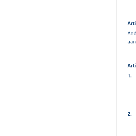
Art
And
aan
Art
1.
2.