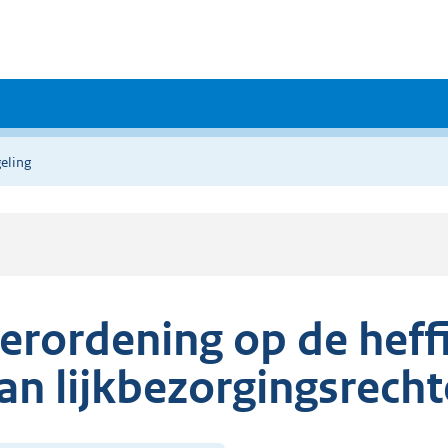
eling
erordening op de heff
an lijkbezorgingsrech