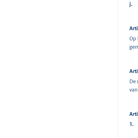
j.
Art
Op 
gem
Art
De 
van
Art
1.