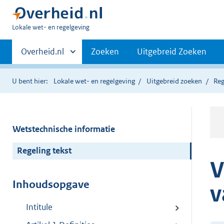
U
Lokale wet- en regelgeving
bent
Primaire
hier:
Andere
Overheid.nl
Zoeken
Uitgebreid Zoeken
sites
navigatie
binnen
U bent hier:
Lokale wet- en regelgeving
Uitgebreid zoeken
Reg
Wetstechnische informatie
Regeling tekst
V
Inhoudsopgave
v
Intitule