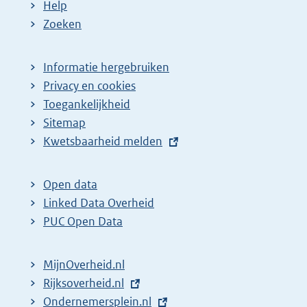
Help
Zoeken
Informatie hergebruiken
Privacy en cookies
Toegankelijkheid
Sitemap
E
Kwetsbaarheid melden
x
t
Open data
e
Linked Data Overheid
r
PUC Open Data
n
e
MijnOverheid.nl
l
E
Rijksoverheid.nl
i
x
E
Ondernemersplein.nl