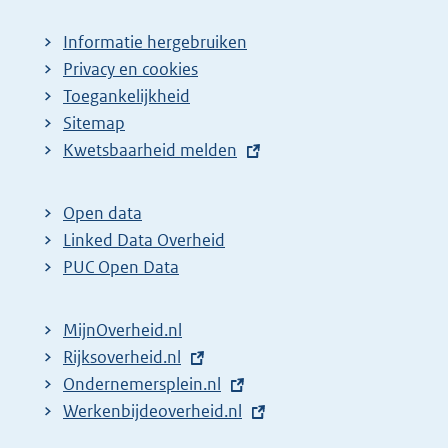
Informatie hergebruiken
Privacy en cookies
Toegankelijkheid
Sitemap
E
Kwetsbaarheid melden
x
t
Open data
e
Linked Data Overheid
r
PUC Open Data
n
e
MijnOverheid.nl
l
E
Rijksoverheid.nl
i
x
E
Ondernemersplein.nl
n
t
x
E
Werkenbijdeoverheid.nl
k
e
t
x
: