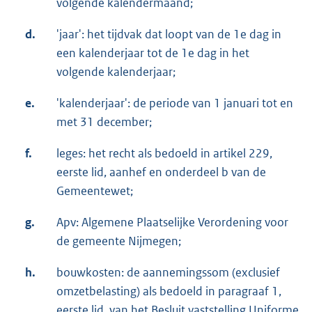
volgende kalendermaand;
d.
'jaar': het tijdvak dat loopt van de 1e dag in
een kalenderjaar tot de 1e dag in het
volgende kalenderjaar;
e.
'kalenderjaar': de periode van 1 januari tot en
met 31 december;
f.
leges: het recht als bedoeld in artikel 229,
eerste lid, aanhef en onderdeel b van de
Gemeentewet;
g.
Apv: Algemene Plaatselijke Verordening voor
de gemeente Nijmegen;
h.
bouwkosten: de aannemingssom (exclusief
omzetbelasting) als bedoeld in paragraaf 1,
eerste lid, van het Besluit vaststelling Uniforme