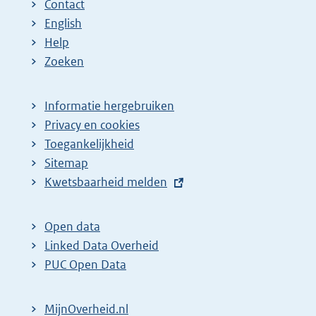
Contact
English
Help
Zoeken
Informatie hergebruiken
Privacy en cookies
Toegankelijkheid
Sitemap
E
Kwetsbaarheid melden
x
t
Open data
e
Linked Data Overheid
r
PUC Open Data
n
e
MijnOverheid.nl
l