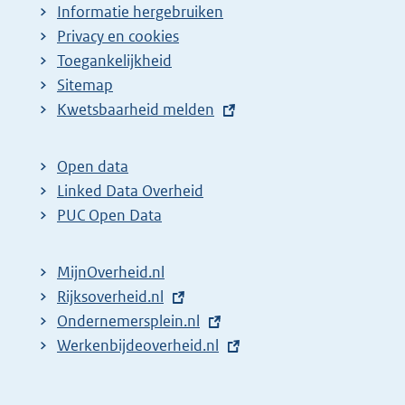
Informatie hergebruiken
Privacy en cookies
Toegankelijkheid
Sitemap
E
Kwetsbaarheid melden
x
t
Open data
e
Linked Data Overheid
r
PUC Open Data
n
e
MijnOverheid.nl
l
E
Rijksoverheid.nl
i
x
E
Ondernemersplein.nl
n
t
x
E
Werkenbijdeoverheid.nl
k
e
t
x
:
r
e
t