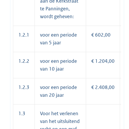
aan de Kerkstraat
te Panningen,
wordt geheven:
1.2.1
voor een periode
€ 602,00
5
van 5 jaar
1.2.2
voor een periode
€ 1.204,00
€
van 10 jaar
1.2.3
voor een periode
€ 2.408,00
€
van 20 jaar
1.3
Voor het verlenen
van het uitsluitend
recht op een graf