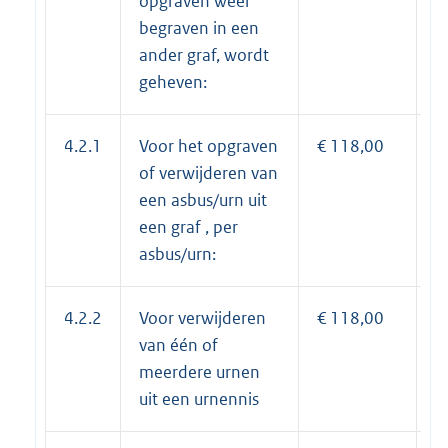
opgraven weer
begraven in een
ander graf, wordt
geheven:
4.2.1
Voor het opgraven
€ 118,00
€
of verwijderen van
een asbus/urn uit
een graf , per
asbus/urn:
4.2.2
Voor verwijderen
€ 118,00
€
van één of
meerdere urnen
uit een urnennis