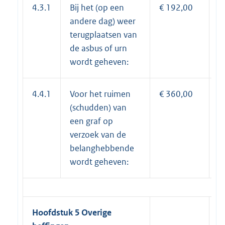
4.3.1
Bij het (op een
€ 192,00
€
andere dag) weer
terugplaatsen van
de asbus of urn
wordt geheven:
4.4.1
Voor het ruimen
€ 360,00
€
(schudden) van
een graf op
verzoek van de
belanghebbende
wordt geheven:
Hoofdstuk 5 Overige