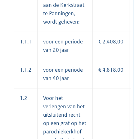
aan de Kerkstraat
te Panningen,
wordt geheven:
1.1.1
voor een periode
€ 2.408,00
€
van 20 jaar
1.1.2
voor een periode
€ 4.818,00
€
van 40 jaar
1.2
Voor het
verlengen van het
uitsluitend recht
op een graf op het
parochiekerkhof