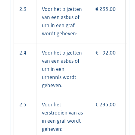
2.3
Voor het bijzetten
€ 235,00
€
van een asbus of
urn in een graf
wordt geheven:
2.4
Voor het bijzetten
€ 192,00
€
van een asbus of
urn in een
urnennis wordt
geheven:
2.5
Voor het
€ 235,00
€
verstrooien van as
in een graf wordt
geheven: