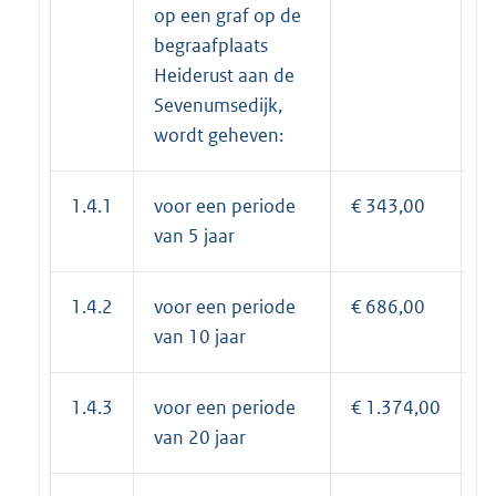
op een graf op de
begraafplaats
Heiderust aan de
Sevenumsedijk,
wordt geheven:
1.4.1
voor een periode
€ 343,00
€
van 5 jaar
1.4.2
voor een periode
€ 686,00
€
van 10 jaar
1.4.3
voor een periode
€ 1.374,00
€
van 20 jaar