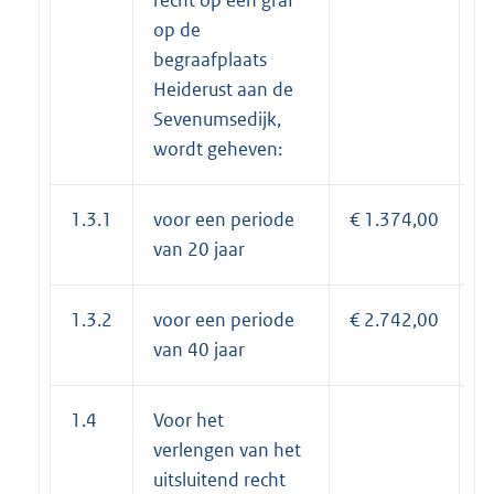
op de
begraafplaats
Heiderust aan de
Sevenumsedijk,
wordt geheven:
1.3.1
voor een periode
€ 1.374,00
€
van 20 jaar
1.3.2
voor een periode
€ 2.742,00
€
van 40 jaar
1.4
Voor het
verlengen van het
uitsluitend recht