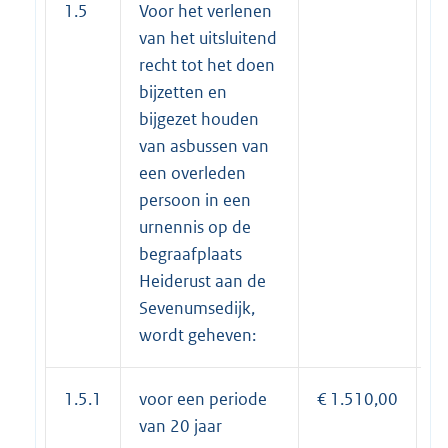
1.5
Voor het verlenen
van het uitsluitend
recht tot het doen
bijzetten en
bijgezet houden
van asbussen van
een overleden
persoon in een
urnennis op de
begraafplaats
Heiderust aan de
Sevenumsedijk,
wordt geheven:
1.5.1
voor een periode
€ 1.510,00
€
van 20 jaar