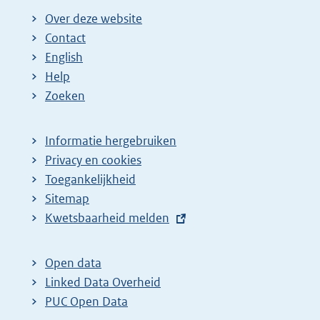
Over deze website
Contact
English
Help
Zoeken
Informatie hergebruiken
Privacy en cookies
Toegankelijkheid
Sitemap
E
Kwetsbaarheid melden
x
t
Open data
e
Linked Data Overheid
r
PUC Open Data
n