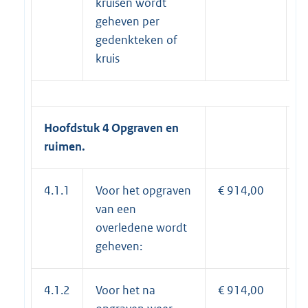
kruisen wordt
geheven per
gedenkteken of
kruis
Hoofdstuk 4 Opgraven en
ruimen.
4.1.1
Voor het opgraven
€ 914,00
€
van een
overledene wordt
geheven:
4.1.2
Voor het na
€ 914,00
€