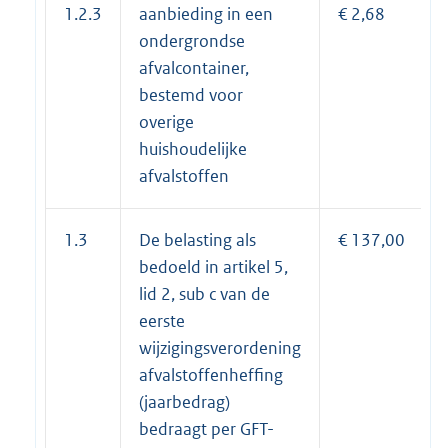
1.2.3
aanbieding in een
€ 2,68
ondergrondse
afvalcontainer,
bestemd voor
overige
huishoudelijke
afvalstoffen
1.3
De belasting als
€ 137,00
bedoeld in artikel 5,
lid 2, sub c van de
eerste
wijzigingsverordening
afvalstoffenheffing
(jaarbedrag)
bedraagt per GFT-