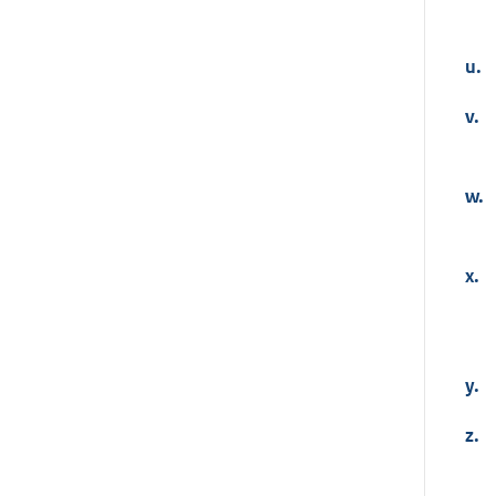
u.
v.
w.
x.
y.
z.