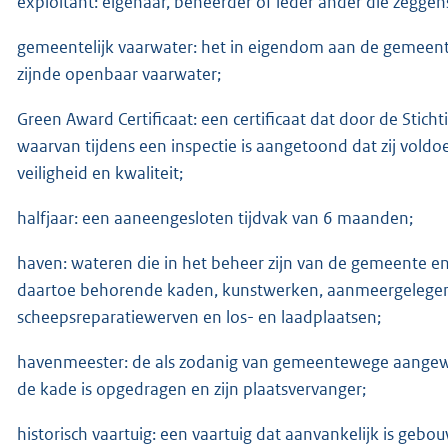
exploitant: eigenaar, beheerder of ieder ander die zeggen
gemeentelijk vaarwater: het in eigendom aan de gemeent
zijnde openbaar vaarwater;
Green Award Certificaat: een certificaat dat door de Stic
waarvan tijdens een inspectie is aangetoond dat zij voldo
veiligheid en kwaliteit;
halfjaar: een aaneengesloten tijdvak van 6 maanden;
haven: wateren die in het beheer zijn van de gemeente en
daartoe behorende kaden, kunstwerken, aanmeergelegen
scheepsreparatiewerven en los- en laadplaatsen;
havenmeester: de als zodanig van gemeentewege aangewe
de kade is opgedragen en zijn plaatsvervanger;
historisch vaartuig: een vaartuig dat aanvankelijk is gebou