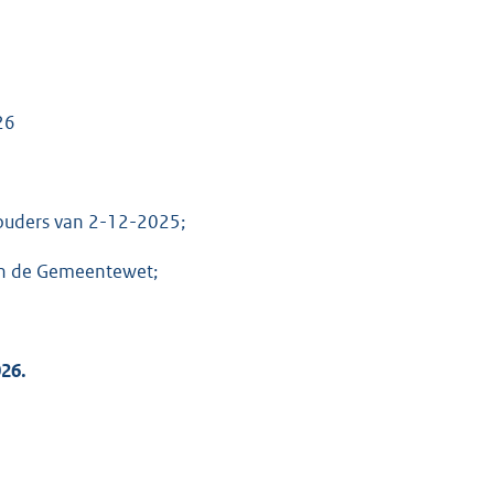
26
houders van 2-12-2025;
van de Gemeentewet;
026.