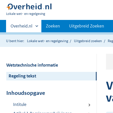
U
Lokale wet- en regelgeving
bent
Primaire
hier:
Andere
Overheid.nl
Zoeken
Uitgebreid Zoeken
sites
navigatie
binnen
U bent hier:
Lokale wet- en regelgeving
Uitgebreid zoeken
Reg
Wetstechnische informatie
Regeling tekst
V
Inhoudsopgave
v
Intitule