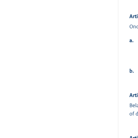
Art
Ond
a.
b.
Art
Bel
of 
Art