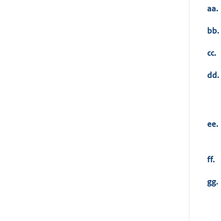
aa.
bb.
cc.
dd.
ee.
ff.
gg.