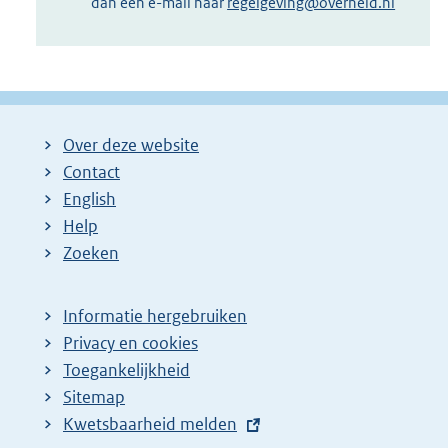
dan een e-mail naar
regelgeving@overheid.nl
Over deze website
Contact
English
Help
Zoeken
Informatie hergebruiken
Privacy en cookies
Toegankelijkheid
Sitemap
E
Kwetsbaarheid melden