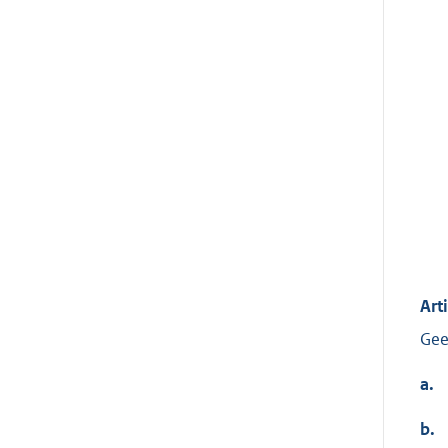
Art
Gee
a.
b.