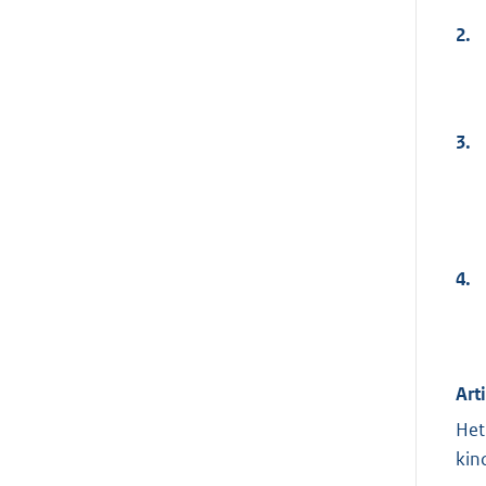
2.
3.
4.
Art
Het
kin