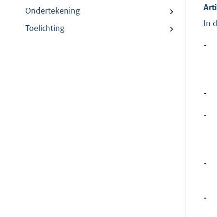
Art
Ondertekening
In 
Toelichting
-
-
-
-
-