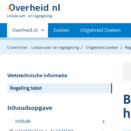
U
Lokale wet- en regelgeving
bent
Primaire
hier:
Andere
Overheid.nl
Zoeken
Uitgebreid Zoeken
sites
navigatie
binnen
U bent hier:
Lokale wet- en regelgeving
Uitgebreid zoeken
Reg
Wetstechnische informatie
Regeling tekst
B
Inhoudsopgave
h
Intitule