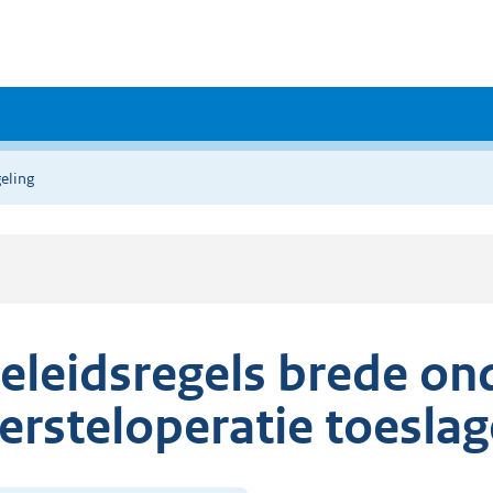
eling
eleidsregels brede on
ersteloperatie toesl