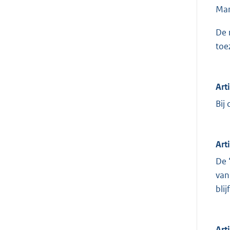
Mar
De 
toe
Art
Bij
Art
De 
van
bli
Art