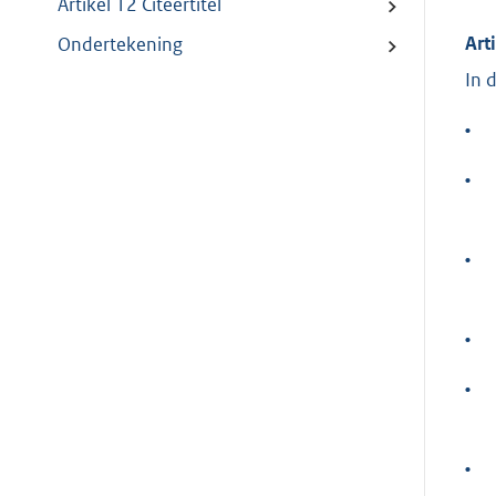
Artikel 12 Citeertitel
Art
Ondertekening
In 
•
•
•
•
•
•