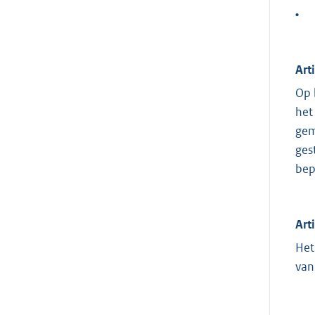
•
Art
Op 
het
gem
ges
bep
Art
Het
van