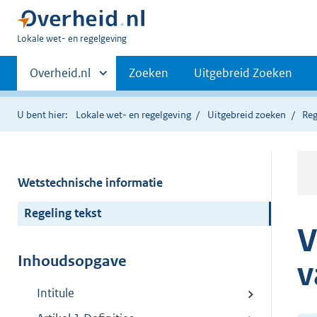
U
Lokale wet- en regelgeving
bent
Primaire
hier:
Andere
Overheid.nl
Zoeken
Uitgebreid Zoeken
sites
navigatie
binnen
U bent hier:
Lokale wet- en regelgeving
Uitgebreid zoeken
Reg
Wetstechnische informatie
Regeling tekst
V
Inhoudsopgave
v
Intitule