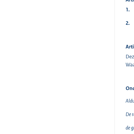
1.
2.
Arti
Dez
Waa
Ond
Aldu
De r
de gr