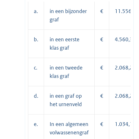
a.
in een bijzonder
€
11.556,65
graf
b.
in een eerste
€
4.560,35
klas graf
c.
in een tweede
€
2.068,20
klas graf
d.
in een graf op
€
2.068,20
het urnenveld
e.
In een algemeen
€
1.034,10
volwassenengraf