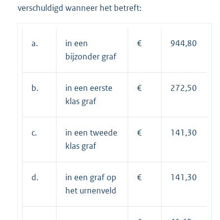
verschuldigd wanneer het betreft:
a.
in een
€
944,80
bijzonder graf
b.
in een eerste
€
272,50
klas graf
c.
in een tweede
€
141,30
klas graf
d.
in een graf op
€
141,30
het urnenveld