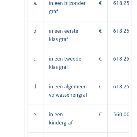
a.
in een bijzonder
€
618,25
graf
b
in een eerste
€
618,25
klas graf
c.
in een tweede
€
618,25
klas graf
d.
in een algemeen
€
618,25
volwassenengraf
e.
in een
€
360,00
kindergraf