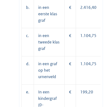
b.
in een
€
2.416,40
eerste klas
graf
c.
in een
€
1.104,75
tweede klas
graf
d.
in een graf
€
1.104,75
op het
urnenveld
e.
In een
€
199,20
kindergraf
(0-