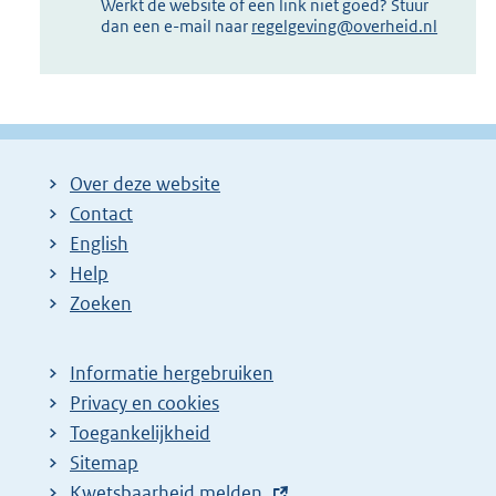
Werkt de website of een link niet goed? Stuur
dan een e-mail naar
regelgeving@overheid.nl
Over deze website
Contact
English
Help
Zoeken
Informatie hergebruiken
Privacy en cookies
Toegankelijkheid
Sitemap
E
Kwetsbaarheid melden