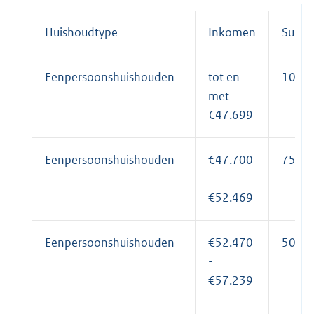
Huishoudtype
Inkomen
Subsi
Eenpersoonshuishouden
tot en
100%
met
€47.699
Eenpersoonshuishouden
€47.700
75%
-
€52.469
Eenpersoonshuishouden
€52.470
50%
-
€57.239