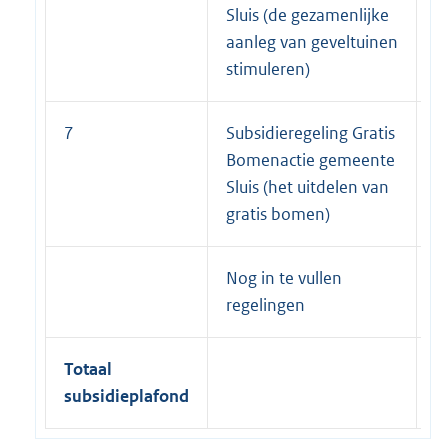
Sluis (de gezamenlijke
aanleg van geveltuinen
stimuleren)
7
Subsidieregeling Gratis
3
Bomenactie gemeente
Sluis (het uitdelen van
gratis bomen)
Nog in te vullen
1
regelingen
Totaal
3
subsidieplafond