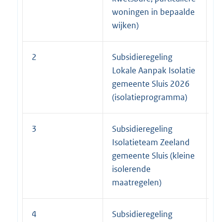
woningen in bepaalde
wijken)
2
Subsidieregeling
2
Lokale Aanpak Isolatie
gemeente Sluis 2026
(isolatieprogramma)
3
Subsidieregeling
1
Isolatieteam Zeeland
gemeente Sluis (kleine
isolerende
maatregelen)
4
Subsidieregeling