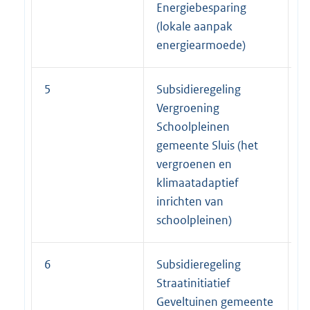
Energiebesparing
(lokale aanpak
energiearmoede)
5
Subsidieregeling
5
Vergroening
Schoolpleinen
gemeente Sluis (het
vergroenen en
klimaatadaptief
inrichten van
schoolpleinen)
6
Subsidieregeling
2
Straatinitiatief
Geveltuinen gemeente