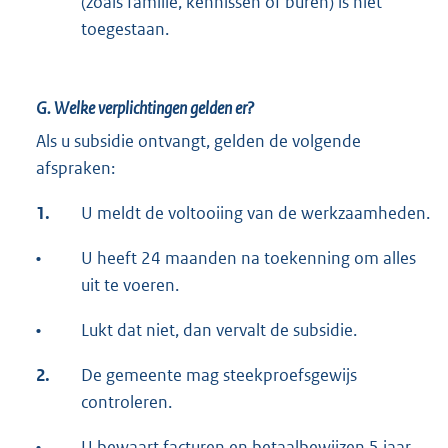
(zoals familie, kennissen of buren) is niet
toegestaan.
G. Welke verplichtingen gelden er?
Als u subsidie ontvangt, gelden de volgende
afspraken:
1.
U meldt de voltooiing van de werkzaamheden.
•
U heeft 24 maanden na toekenning om alles
uit te voeren.
•
Lukt dat niet, dan vervalt de subsidie.
2.
De gemeente mag steekproefsgewijs
controleren.
•
U bewaart facturen en betaalbewijzen 5 jaar