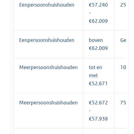
Eenpersoonshuishouden
€57.240
25%
-
€62.009
Eenpersoonshuishouden
boven
Geen 
€62.009
Meerpersoonshuishouden
tot en
100%
met
€52.671
Meerpersoonshuishouden
€52.672
75%
-
€57.938