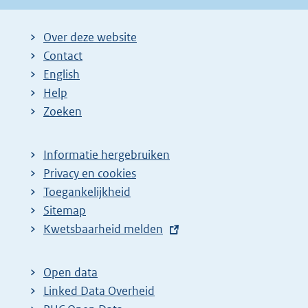
Over deze website
Contact
English
Help
Zoeken
Informatie hergebruiken
Privacy en cookies
Toegankelijkheid
Sitemap
E
Kwetsbaarheid melden
x
t
Open data
e
Linked Data Overheid
r