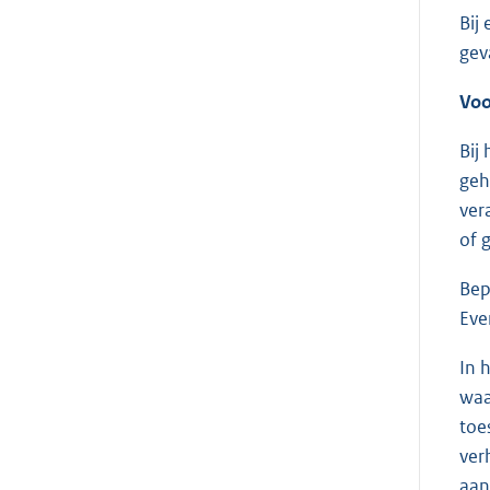
Bij
gev
Voo
Bij
geh
ver
of 
Bep
Eve
In 
waa
toe
ver
aan