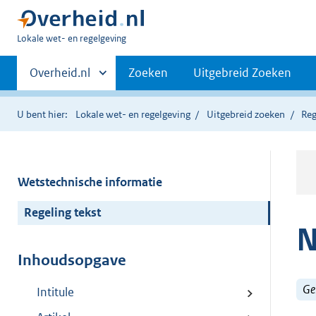
U
Lokale wet- en regelgeving
bent
Primaire
hier:
Andere
Overheid.nl
Zoeken
Uitgebreid Zoeken
sites
navigatie
binnen
U bent hier:
Lokale wet- en regelgeving
Uitgebreid zoeken
Reg
Wetstechnische informatie
Regeling tekst
N
Inhoudsopgave
Ge
Intitule