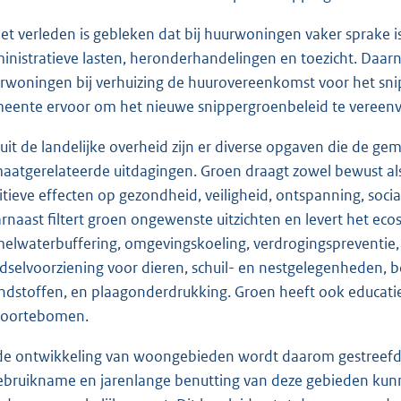
het verleden is gebleken dat bij huurwoningen vaker sprake is
inistratieve lasten, heronderhandelingen en toezicht. Daar
rwoningen bij verhuizing de huurovereenkomst voor het sni
eente ervoor om het nieuwe snippergroenbeleid te vereen
uit de landelijke overheid zijn er diverse opgaven die de g
maatgerelateerde uitdagingen. Groen draagt zowel bewust al
itieve effecten op gezondheid, veiligheid, ontspanning, socia
rnaast filtert groen ongewenste uitzichten en levert het e
elwaterbuffering, omgevingskoeling, verdrogingspreventie, f
dselvoorziening voor dieren, schuil- en nestgelegenheden,
ndstoffen, en plaagonderdrukking. Groen heeft ook educati
oortebomen.
 de ontwikkeling van woongebieden wordt daarom gestreefd 
ebruikname en jarenlange benutting van deze gebieden kunne