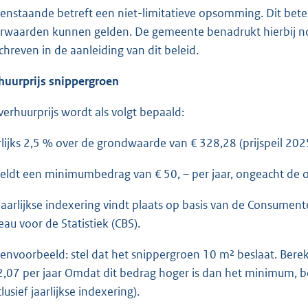
enstaande betreft een niet-limitatieve opsomming. Dit betek
rwaarden kunnen gelden. De gemeente benadrukt hierbij nog
chreven in de aanleiding van dit beleid.
huurprijs snippergroen
verhuurprijs wordt als volgt bepaald:
rlijks 2,5 % over de grondwaarde van € 328,28 (prijspeil 202
geldt een minimumbedrag van € 50, – per jaar, ongeacht de
jaarlijkse indexering vindt plaats op basis van de Consument
eau voor de Statistiek (CBS).
envoorbeeld: stel dat het snippergroen 10 m² beslaat. Ber
2,07 per jaar Omdat dit bedrag hoger is dan het minimum, bed
lusief jaarlijkse indexering).