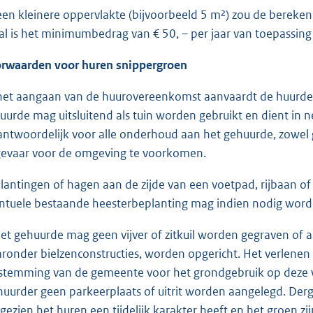
 een kleinere oppervlakte (bijvoorbeeld 5 m²) zou de bereke
al is het minimumbedrag van € 50, – per jaar van toepassing (e
rwaarden voor huren snippergroen
 het aangaan van de huurovereenkomst aanvaardt de huurder 
uurde mag uitsluitend als tuin worden gebruikt en dient in 
antwoordelijk voor alle onderhoud aan het gehuurde, zowel gr
gevaar voor de omgeving te voorkomen.
lantingen of hagen aan de zijde van een voetpad, rijbaan o
ntuele bestaande heesterbeplanting mag indien nodig word
het gehuurde mag geen vijver of zitkuil worden gegraven 
ronder bielzenconstructies, worden opgericht. Het verlene
stemming van de gemeente voor het grondgebruik op deze 
huurder geen parkeerplaats of uitrit worden aangelegd. Der
gezien het huren een tijdelijk karakter heeft en het groen z