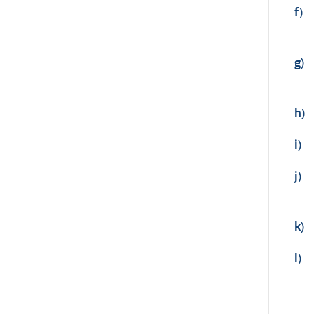
f)
g)
h)
i)
j)
k)
l)