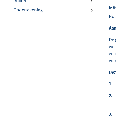
Artikel
Inti
Ondertekening
Not
Aan
De 
woo
gem
voo
Dez
1.
2.
3.