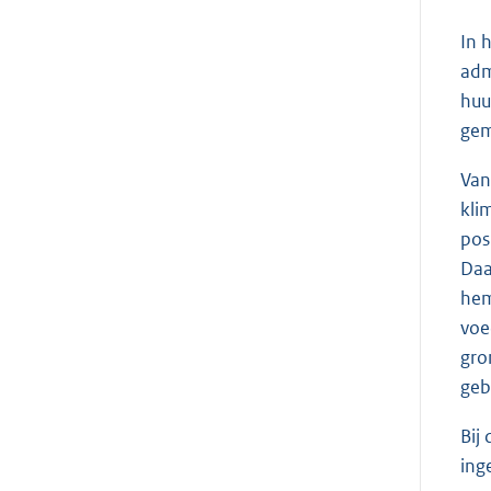
In 
adm
huu
gem
Van
kli
pos
Daa
hem
voe
gro
geb
Bij
ing