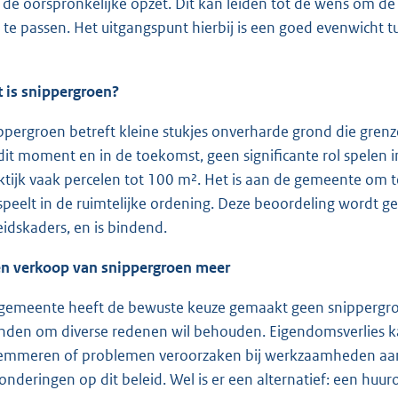
 de oorspronkelijke opzet. Dit kan leiden tot de wens om de
 te passen. Het uitgangspunt hierbij is een goed evenwicht t
 is snippergroen?
ppergroen betreft kleine stukjes onverharde grond die grenze
dit moment en in de toekomst, geen significante rol spelen in
ktijk vaak percelen tot 100 m². Het is aan de gemeente om t
 speelt in de ruimtelijke ordening. Deze beoordeling wordt ge
eidskaders, en is bindend.
n verkoop van snippergroen meer
gemeente heeft de bewuste keuze gemaakt geen snippergroe
nden om diverse redenen wil behouden. Eigendomsverlies k
emmeren of problemen veroorzaken bij werkzaamheden aan kab
zonderingen op dit beleid. Wel is er een alternatief: een hu