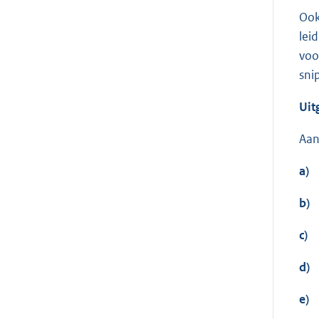
Ook
lei
voo
sni
Uit
Aan
a)
b)
c)
d)
e)