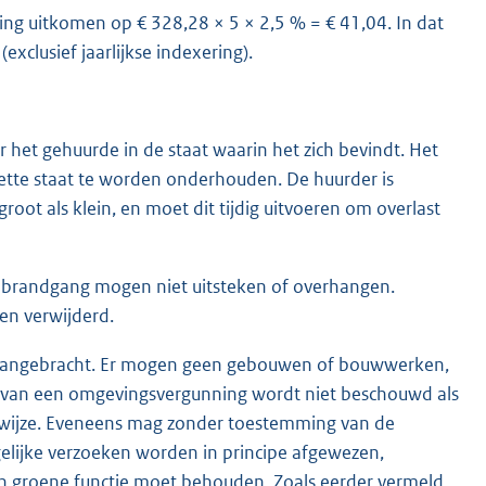
ning uitkomen op € 328,28 × 5 × 2,5 % = € 41,04. In dat
xclusief jaarlijkse indexering).
het gehuurde in de staat waarin het zich bevindt. Het
nette staat te worden onderhouden. De huurder is
oot als klein, en moet dit tijdig uitvoeren om overlast
f brandgang mogen niet uitsteken of overhangen.
en verwijderd.
of aangebracht. Er mogen geen gebouwen of bouwwerken,
n van een omgevingsvergunning wordt niet beschouwd als
wijze. Eveneens mag zonder toestemming van de
gelijke verzoeken worden in principe afgewezen,
ijn groene functie moet behouden. Zoals eerder vermeld,