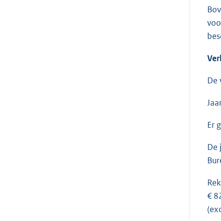
Bov
voo
bes
Ver
De 
Jaa
Er 
De 
Bur
Rek
€ 8
(exc