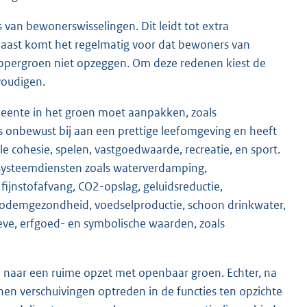
 van bewonerswisselingen. Dit leidt tot extra
naast komt het regelmatig voor dat bewoners van
ppergroen niet opzeggen. Om deze redenen kiest de
voudigen.
emeente in het groen moet aanpakken, zoals
s onbewust bij aan een prettige leefomgeving en heeft
le cohesie, spelen, vastgoedwaarde, recreatie, en sport.
cosysteemdiensten zoals waterverdamping,
ijnstofafvang, CO2-opslag, geluidsreductie,
 bodemgezondheid, voedselproductie, schoon drinkwater,
eve, erfgoed- en symbolische waarden, zoals
naar een ruime opzet met openbaar groen. Echter, na
n verschuivingen optreden in de functies ten opzichte