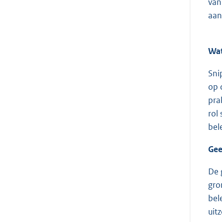
van
aan
Wat
Sni
op 
pra
rol
bel
Gee
De 
gro
bel
uit