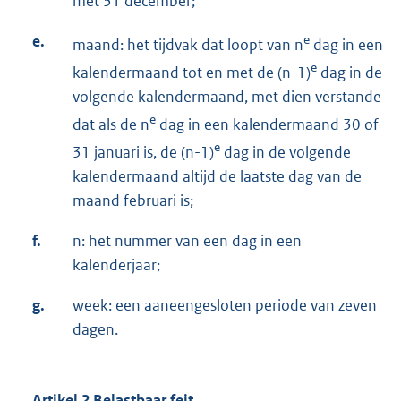
met 31 december;
e.
e
maand: het tijdvak dat loopt van n
dag in een
e
kalendermaand tot en met de (n-1)
dag in de
volgende kalendermaand, met dien verstande
e
dat als de n
dag in een kalendermaand 30 of
e
31 januari is, de (n-1)
dag in de volgende
kalendermaand altijd de laatste dag van de
maand februari is;
f.
n: het nummer van een dag in een
kalenderjaar;
g.
week: een aaneengesloten periode van zeven
dagen.
Artikel 2 Belastbaar feit