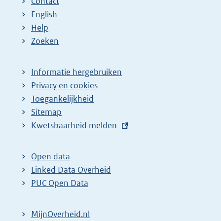
Contact
English
Help
Zoeken
Informatie hergebruiken
Privacy en cookies
Toegankelijkheid
Sitemap
E
Kwetsbaarheid melden
x
t
Open data
e
Linked Data Overheid
r
PUC Open Data
n
e
MijnOverheid.nl
l