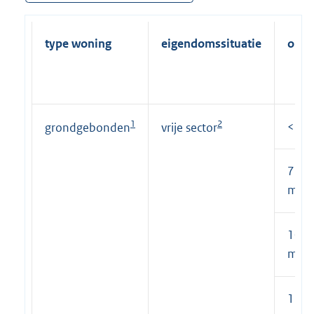
type woning
eigendomssituatie
oppe
1
2
<75 
grondgebonden
vrije sector
75 t
m² g
100 
m² g
125 