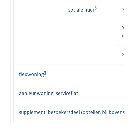
3
<50 
sociale huur
50 t
m² g
≥75 
5
flexwoning
aanleunwoning, serviceflat
supplement: bezoekersdeel (optellen bij bovenstaa