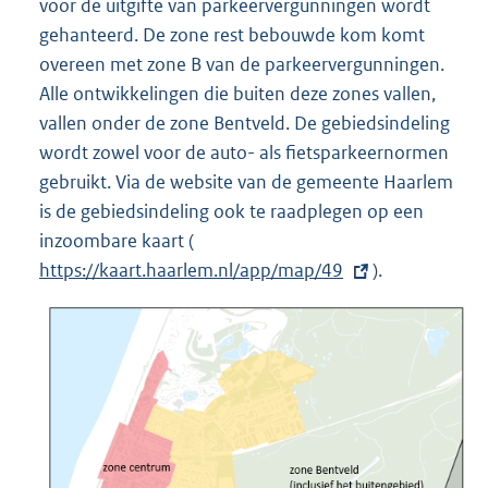
voor de uitgifte van parkeervergunningen wordt
gehanteerd. De zone rest bebouwde kom komt
overeen met zone B van de parkeervergunningen.
Alle ontwikkelingen die buiten deze zones vallen,
vallen onder de zone Bentveld. De gebiedsindeling
wordt zowel voor de auto- als fietsparkeernormen
gebruikt. Via de website van de gemeente Haarlem
is de gebiedsindeling ook te raadplegen op een
inzoombare kaart (
E
https://kaart.haarlem.nl/app/map/49
x
).
t
e
r
n
e
l
i