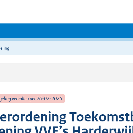
eling
geling vervallen per 26-02-2026
erordening Toekomst
ening VVE’s Harderwi