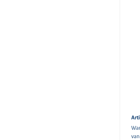
Art
Wan
van