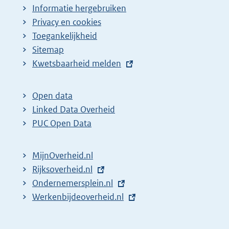
Informatie hergebruiken
Privacy en cookies
Toegankelijkheid
Sitemap
E
Kwetsbaarheid melden
x
t
Open data
e
Linked Data Overheid
r
PUC Open Data
n
e
MijnOverheid.nl
l
E
Rijksoverheid.nl
i
x
E
Ondernemersplein.nl
n
t
x
E
Werkenbijdeoverheid.nl
k
e
t
x
:
r
e
t