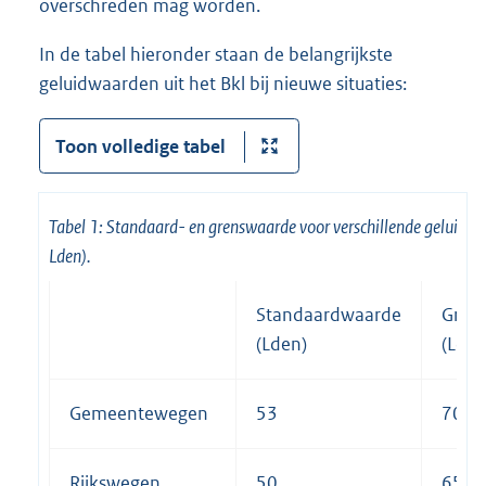
overschreden mag worden.
In de tabel hieronder staan de belangrijkste
geluidwaarden uit het Bkl bij nieuwe situaties:
Toon volledige tabel
Tabel 1: Standaard- en grenswaarde voor verschillende geluidbr
Lden).
Standaardwaarde
Gren
(Lden)
(Lden
Gemeentewegen
53
70
Rijkswegen
50
65