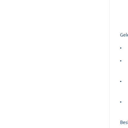
Gel
•
•
•
•
Besl