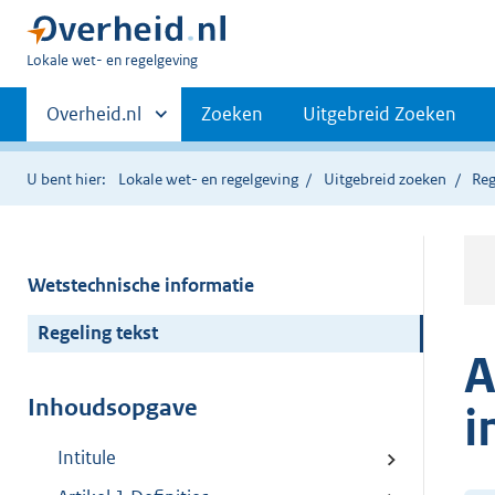
U
Lokale wet- en regelgeving
bent
Primaire
hier:
Andere
Overheid.nl
Zoeken
Uitgebreid Zoeken
sites
navigatie
binnen
U bent hier:
Lokale wet- en regelgeving
Uitgebreid zoeken
Reg
Wetstechnische informatie
Regeling tekst
A
Inhoudsopgave
i
Intitule