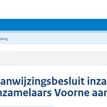
eling
anwijzingsbesluit inz
nzamelaars Voorne aa