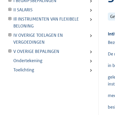
I BEGRIPSBEPALINGEN
II SALARIS
Ge
Ill INSTRUMENTEN VAN FLEXIBELE
BELONING
Inti
IV OVERIGE TOELAGEN EN
VERGOEDINGEN
Bez
V OVERIGE BEPALINGEN
De 
Ondertekening
in 
Toelichting
gel
ins
med
besl