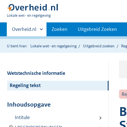
U
Lokale wet- en regelgeving
bent
Primaire
hier:
Andere
Overheid.nl
Zoeken
Uitgebreid Zoeken
sites
navigatie
binnen
U bent hier:
Lokale wet- en regelgeving
Uitgebreid zoeken
Reg
Wetstechnische informatie
Regeling tekst
Re
Inhoudsopgave
B
Intitule
S