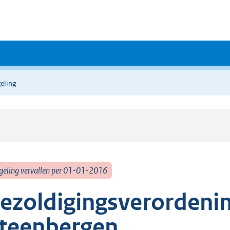
eling
geling vervallen per 01-01-2016
ezoldigingsverordeni
teenbergen