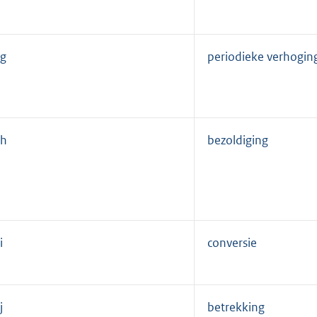
g
periodieke verhogin
h
bezoldiging
i
conversie
j
betrekking