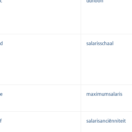
c
uurloon
d
salarisschaal
e
maximumsalaris
f
salarisanciënniteit