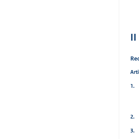
I
Rec
Art
1.
2.
3.