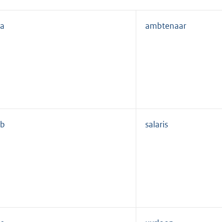
a
ambtenaar
b
salaris