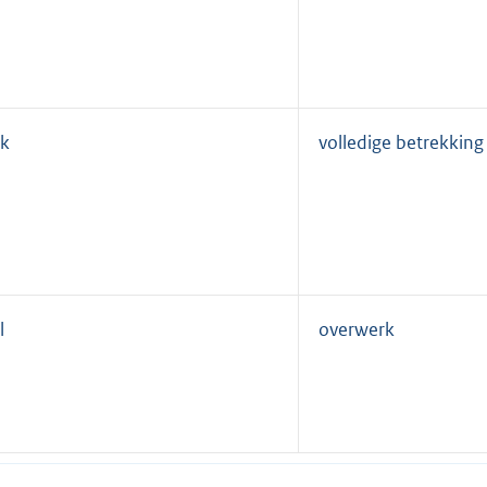
k
volledige betrekking
l
overwerk