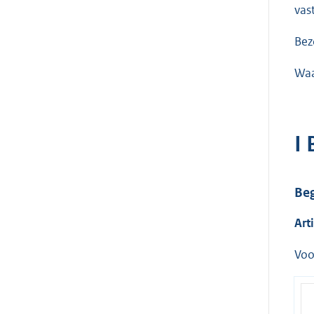
vas
Bez
Waa
I
Beg
Art
Voo