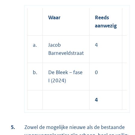
Waar
Reeds
No
aanwezig
rea
a.
Jacob
4
0
Barneveldstraat
b.
De Bleek – fase
0
4
I (2024)
4
4
5.
Zowel de mogelijke nieuwe als de bestaande