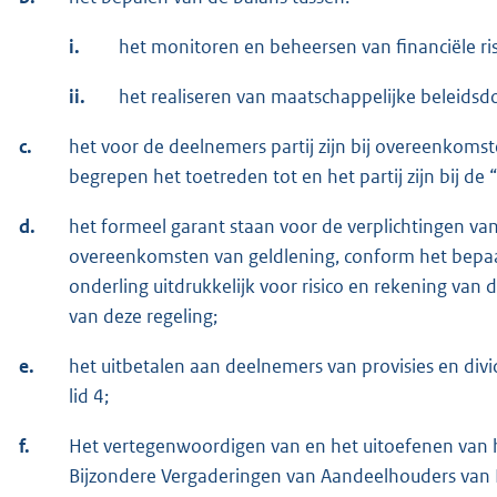
i.
het monitoren en beheersen van financiële ri
ii.
het realiseren van maatschappelijke beleidsdo
c.
het voor de deelnemers partij zijn bij overeenko
begrepen het toetreden tot en het partij zijn bij d
d.
het formeel garant staan voor de verplichtingen v
overeenkomsten van geldlening, conform het bepaal
onderling uitdrukkelijk voor risico en rekening van 
van deze regeling;
e.
het uitbetalen aan deelnemers van provisies en div
lid 4;
f.
Het vertegenwoordigen van en het uitoefenen van
Bijzondere Vergaderingen van Aandeelhouders van