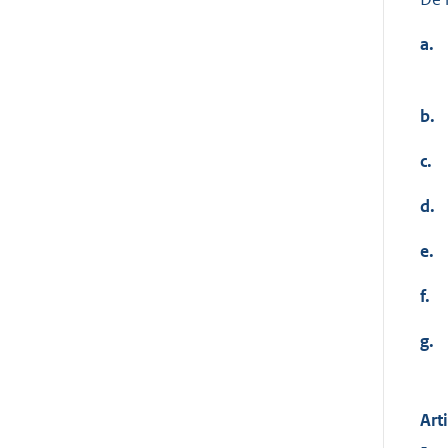
a.
b.
c.
d.
e.
f.
g.
Art