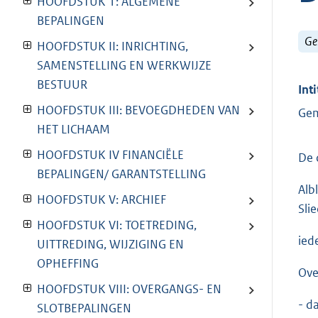
HOOFDSTUK 1: ALGEMENE
BEPALINGEN
Ge
HOOFDSTUK II: INRICHTING,
SAMENSTELLING EN WERKWIJZE
BESTUUR
Inti
HOOFDSTUK III: BEVOEGDHEDEN VAN
Gem
HET LICHAAM
HOOFDSTUK IV FINANCIËLE
De 
BEPALINGEN/ GARANTSTELLING
Alb
HOOFDSTUK V: ARCHIEF
Sli
HOOFDSTUK VI: TOETREDING,
ied
UITTREDING, WIJZIGING EN
OPHEFFING
Ove
HOOFDSTUK VIII: OVERGANGS- EN
- d
SLOTBEPALINGEN