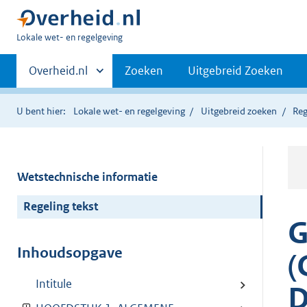
U
Lokale wet- en regelgeving
bent
Primaire
hier:
Andere
Overheid.nl
Zoeken
Uitgebreid Zoeken
sites
navigatie
binnen
U bent hier:
Lokale wet- en regelgeving
Uitgebreid zoeken
Reg
Wetstechnische informatie
Regeling tekst
G
Inhoudsopgave
(
Intitule
D