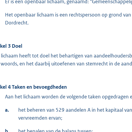
Er is een openbaar lichaam, genaamd: “Gemeenschappeli
Het openbaar lichaam is een rechtspersoon op grond van art
Dordrecht.
ikel 3 Doel
 lichaam heeft tot doel het behartigen van aandeelhoudersb
 woords, en het daarbij uitoefenen van stemrecht in de aa
ikel 4 Taken en bevoegdheden
Aan het lichaam worden de volgende taken opgedragen
a.
het beheren van 529 aandelen A in het kapitaal va
vervreemden ervan;
b.
het bepalen van de balans tussen: