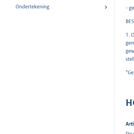
Ondertekening
- g
BES
1. 
gem
gew
stel
“Ge
H
Art
De 