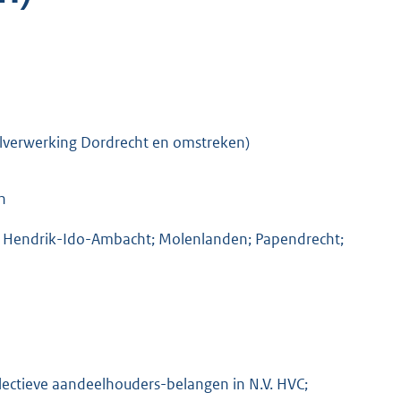
lverwerking Dordrecht en omstreken)
n
; Hendrik-Ido-Ambacht; Molenlanden; Papendrecht;
llectieve aandeelhouders-belangen in N.V. HVC;