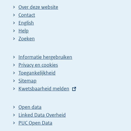
Over deze website
Contact
English
Help
Zoeken
Informatie hergebruiken
Privacy en cookies
Toegankelijkheid
Sitemap
E
Kwetsbaarheid melden
x
t
Open data
e
Linked Data Overheid
r
PUC Open Data
n